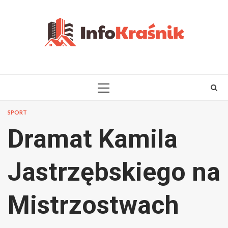
Skip
to
content
PRIMARY
MENU
SPORT
Dramat Kamila
Jastrzębskiego na
Mistrzostwach