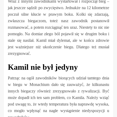
Wraz z innymi zawodnikami wystartował i rozpoczął bieg –
jak jeszcze sądził: po zwycięstwo. Jednakże na 12 kilometrze
poczuł silne kłucie w prawym boku. Kolki się zdarzają,
zwłaszcza biegaczom, toteż nasz zawodnik postanowił
rozmasować, a potem rozciągnąć ten uraz. Niestety to nic nie
pomogło. Na domiar złego ból pojawił się w drugim boku i
stale się nasilał. Kamil miał dylemat, ale w końcu zdrowie
jest ważniejsze niż ukończenie biegu. Dlatego też musiał
zrezygnować.
Kamil nie był jedyny
Patrząc na ogół zawodników biorących udział tamtego dnia
w biegu w Monachium dało się zauważyć, że kilkunastu
innych biegaczy również zrezygnowało z rywalizacji. Być
może dopadł ich ten sam problem, co Kamila. Należy wziąć
pod uwagę to, że wtedy temperatura była naprawdę wysoka,
co mogło wpłynąć na nagłe wystąpienie niedyspozycji u