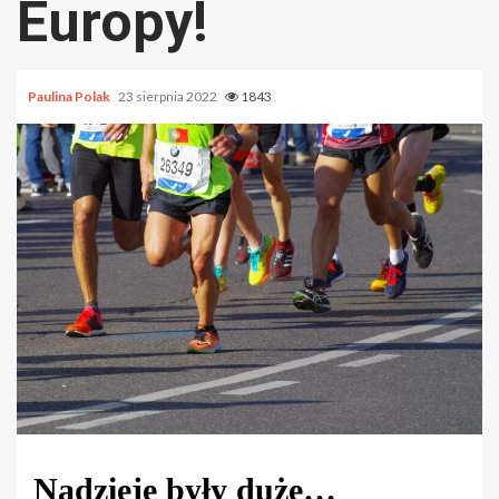
Europy!
Paulina Polak
23 sierpnia 2022
1843
Nadzieje były duże…