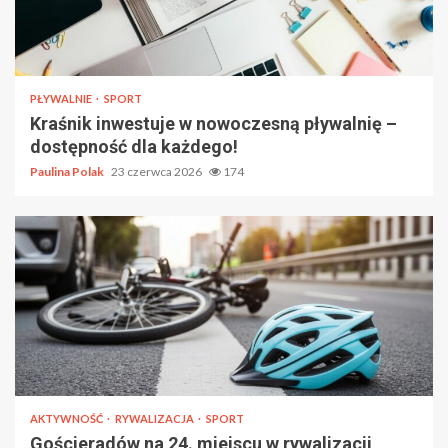
PŁYWALNIE
SPORT
Kraśnik inwestuje w nowoczesną pływalnię –
dostępność dla każdego!
Paulina Polak
23 czerwca 2026
174
AKTYWNOŚĆ
RYWALIZACJA
SPORT
Gościeradów na 24. miejscu w rywalizacji