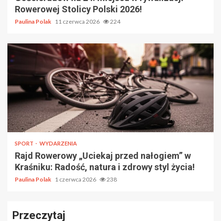
Rowerowej Stolicy Polski 2026!
Paulina Polak
11 czerwca 2026
224
SPORT
WYDARZENIA
Rajd Rowerowy „Uciekaj przed nałogiem” w
Kraśniku: Radość, natura i zdrowy styl życia!
Paulina Polak
1 czerwca 2026
238
Przeczytaj