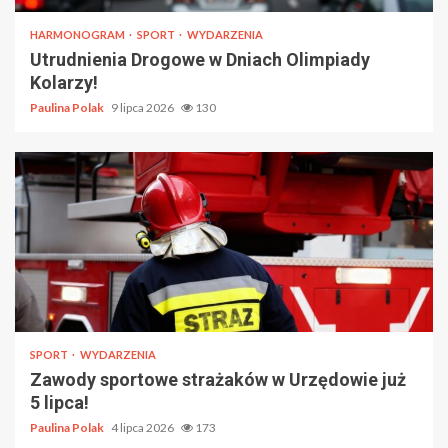
HARMONOGRAM
SPORT
WYDARZENIA
Utrudnienia Drogowe w Dniach Olimpiady
Kolarzy!
Paulina Polak
9 lipca 2026
130
SPORT
WYDARZENIA
Zawody sportowe strażaków w Urzędowie już
5 lipca!
Paulina Polak
4 lipca 2026
173