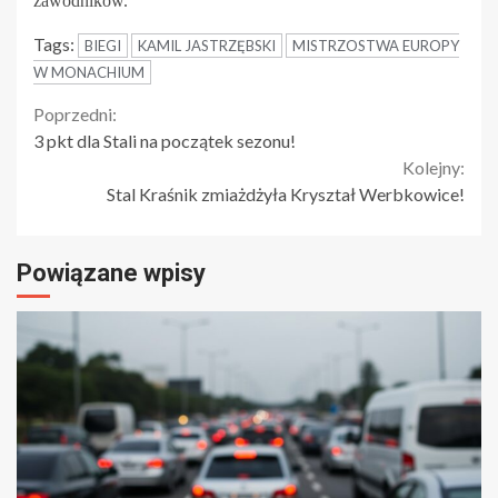
zawodników.
Tags:
BIEGI
KAMIL JASTRZĘBSKI
MISTRZOSTWA EUROPY
W MONACHIUM
Continue
Poprzedni:
3 pkt dla Stali na początek sezonu!
Reading
Kolejny:
Stal Kraśnik zmiażdżyła Kryształ Werbkowice!
Powiązane wpisy