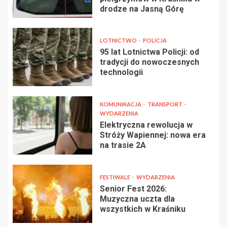
drodze na Jasną Górę
LOTNICTWO
POLICJA
95 lat Lotnictwa Policji: od
tradycji do nowoczesnych
technologii
KOMUNIKACJA
TRANSPORT
WYDARZENIA
Elektryczna rewolucja w
Stróży Wapiennej: nowa era
na trasie 2A
FESTIWALE
WYDARZENIA
Senior Fest 2026:
Muzyczna uczta dla
wszystkich w Kraśniku