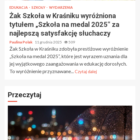
EDUKACJA
SZKOŁY
WYDARZENIA
Żak Szkoła w Kraśniku wyróżniona
tytułem „Szkoła na medal 2025” za
najlepszą satysfakcję słuchaczy
Paulina Polak
11 grudnia 2025
509
Żak Szkoła w Kraśniku zdobyła prestiżowe wyróżnienie
„Szkoła na medal 2025”, które jest wyrazem uznania dla
jej wyjątkowego zaangażowania w edukację dorosłych.
To wyróżnienie przyznawane...
Czytaj dalej
Przeczytaj