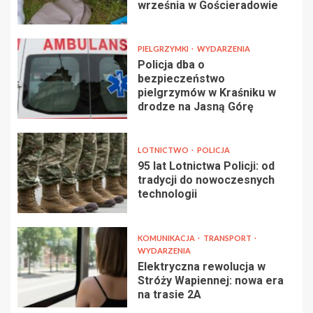
września w Gościeradowie
PIELGRZYMKI
WYDARZENIA
Policja dba o
bezpieczeństwo
pielgrzymów w Kraśniku w
drodze na Jasną Górę
LOTNICTWO
POLICJA
95 lat Lotnictwa Policji: od
tradycji do nowoczesnych
technologii
KOMUNIKACJA
TRANSPORT
WYDARZENIA
Elektryczna rewolucja w
Stróży Wapiennej: nowa era
na trasie 2A