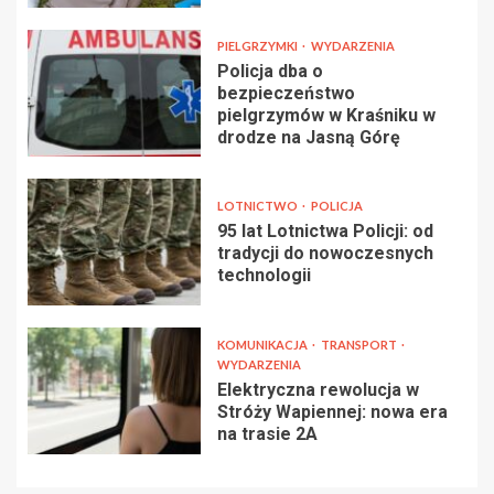
PIELGRZYMKI
WYDARZENIA
Policja dba o
bezpieczeństwo
pielgrzymów w Kraśniku w
drodze na Jasną Górę
LOTNICTWO
POLICJA
95 lat Lotnictwa Policji: od
tradycji do nowoczesnych
technologii
KOMUNIKACJA
TRANSPORT
WYDARZENIA
Elektryczna rewolucja w
Stróży Wapiennej: nowa era
na trasie 2A