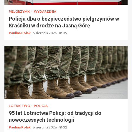
PIELGRZYMKI
WYDARZENIA
Policja dba o bezpieczeństwo pielgrzymów w
Kraśniku w drodze na Jasną Górę
Paulina Polak
6 sierpnia 2026
39
LOTNICTWO
POLICJA
95 lat Lotnictwa Policji: od tradycji do
nowoczesnych technologii
Paulina Polak
6 sierpnia 2026
32