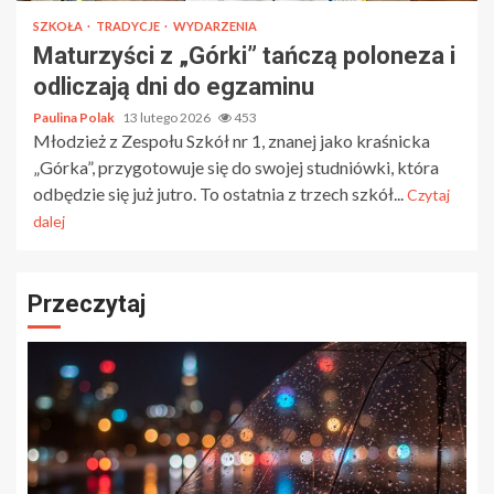
SZKOŁA
TRADYCJE
WYDARZENIA
Maturzyści z „Górki” tańczą poloneza i
odliczają dni do egzaminu
Paulina Polak
13 lutego 2026
453
Młodzież z Zespołu Szkół nr 1, znanej jako kraśnicka
„Górka”, przygotowuje się do swojej studniówki, która
odbędzie się już jutro. To ostatnia z trzech szkół...
Czytaj
dalej
Przeczytaj