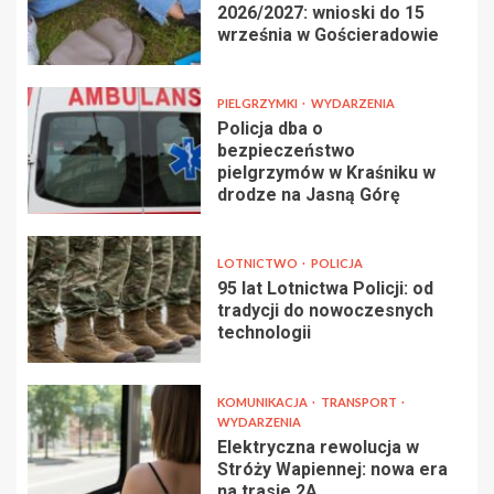
2026/2027: wnioski do 15
września w Gościeradowie
PIELGRZYMKI
WYDARZENIA
Policja dba o
bezpieczeństwo
pielgrzymów w Kraśniku w
drodze na Jasną Górę
LOTNICTWO
POLICJA
95 lat Lotnictwa Policji: od
tradycji do nowoczesnych
technologii
KOMUNIKACJA
TRANSPORT
WYDARZENIA
Elektryczna rewolucja w
Stróży Wapiennej: nowa era
na trasie 2A