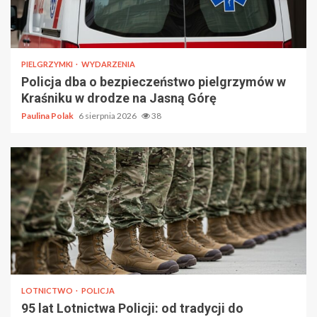
PIELGRZYMKI
WYDARZENIA
Policja dba o bezpieczeństwo pielgrzymów w
Kraśniku w drodze na Jasną Górę
Paulina Polak
6 sierpnia 2026
38
LOTNICTWO
POLICJA
95 lat Lotnictwa Policji: od tradycji do