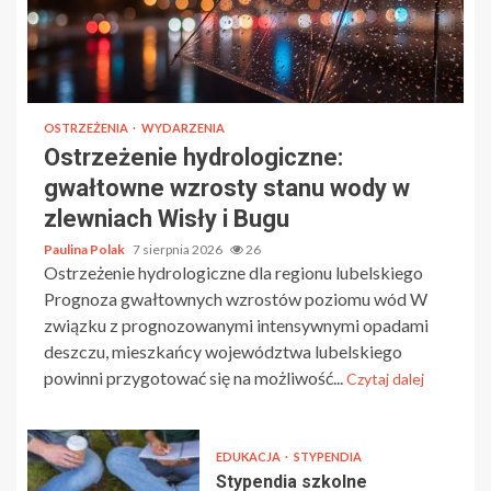
OSTRZEŻENIA
WYDARZENIA
Ostrzeżenie hydrologiczne:
gwałtowne wzrosty stanu wody w
zlewniach Wisły i Bugu
Paulina Polak
7 sierpnia 2026
26
Ostrzeżenie hydrologiczne dla regionu lubelskiego
Prognoza gwałtownych wzrostów poziomu wód W
związku z prognozowanymi intensywnymi opadami
deszczu, mieszkańcy województwa lubelskiego
powinni przygotować się na możliwość...
Czytaj dalej
EDUKACJA
STYPENDIA
Stypendia szkolne