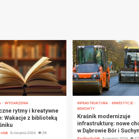
A
WYDARZENIA
INFRASTRUKTURA
INWESTYCJE
REMONTY
zne rytmy i kreatywne
Kraśnik modernizuje
e: Wakacje z biblioteką
infrastrukturę: nowe ch
śniku
w Dąbrowie Bór i Suchyn
Polak
8 sierpnia 2026
38
Paulina Polak
8 sierpnia 2026
27