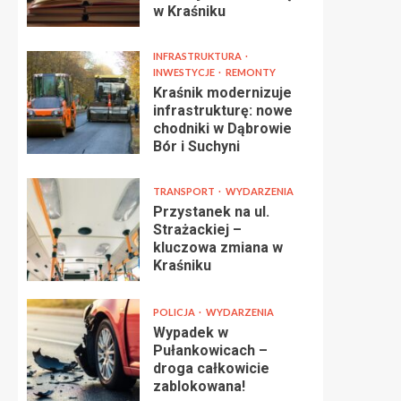
w Kraśniku
INFRASTRUKTURA
INWESTYCJE
REMONTY
Kraśnik modernizuje
infrastrukturę: nowe
chodniki w Dąbrowie
Bór i Suchyni
TRANSPORT
WYDARZENIA
Przystanek na ul.
Strażackiej –
kluczowa zmiana w
Kraśniku
POLICJA
WYDARZENIA
Wypadek w
Pułankowicach –
droga całkowicie
zablokowana!