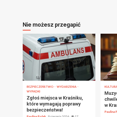
Nie możesz przegapić
BEZPIECZEŃSTWO
WYDARZENIA
KULTUR
WYPADKI
Muzyc
Zgłoś miejsca w Kraśniku,
chwil
które wymagają poprawy
w Kra
bezpieczeństwa!
Paulina 
Paulina Polak
9 sierpnia 2026
17