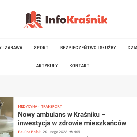
Y I ZABAWA
SPORT
BEZPIECZEŃTWO I SŁUŻBY
DZI
ARTYKUŁY
KONTAKT
MEDYCYNA
TRANSPORT
Nowy ambulans w Kraśniku –
inwestycja w zdrowie mieszkańców
Paulina Polak
20 lutego 2026
465