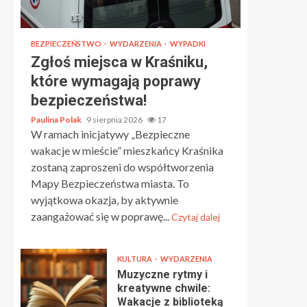
BEZPIECZEŃSTWO
WYDARZENIA
WYPADKI
Zgłoś miejsca w Kraśniku,
które wymagają poprawy
bezpieczeństwa!
Paulina Polak
9 sierpnia 2026
17
W ramach inicjatywy „Bezpieczne
wakacje w mieście” mieszkańcy Kraśnika
zostaną zaproszeni do współtworzenia
Mapy Bezpieczeństwa miasta. To
wyjątkowa okazja, by aktywnie
zaangażować się w poprawę...
Czytaj dalej
KULTURA
WYDARZENIA
Muzyczne rytmy i
kreatywne chwile:
Wakacje z biblioteką