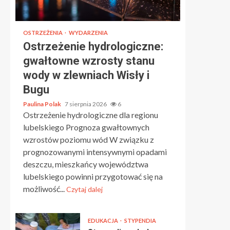
OSTRZEŻENIA
WYDARZENIA
Ostrzeżenie hydrologiczne:
gwałtowne wzrosty stanu
wody w zlewniach Wisły i
Bugu
Paulina Polak
7 sierpnia 2026
6
Ostrzeżenie hydrologiczne dla regionu
lubelskiego Prognoza gwałtownych
wzrostów poziomu wód W związku z
prognozowanymi intensywnymi opadami
deszczu, mieszkańcy województwa
lubelskiego powinni przygotować się na
możliwość...
Czytaj dalej
EDUKACJA
STYPENDIA