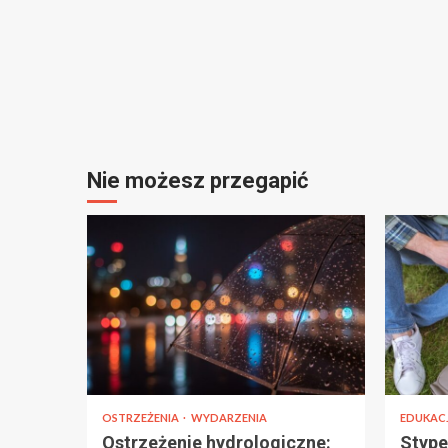
Nie możesz przegapić
OSTRZEŻENIA
WYDARZENIA
EDUKAC
Ostrzeżenie hydrologiczne:
Stype