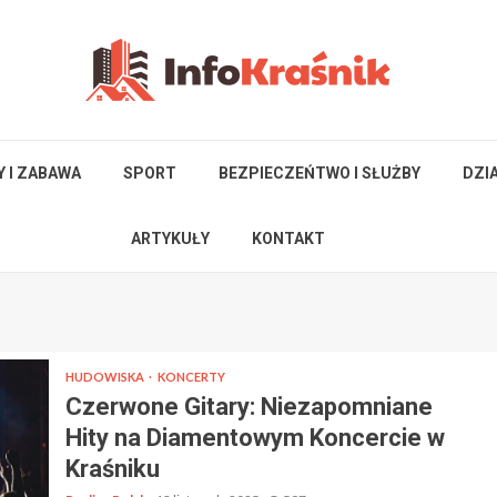
Y I ZABAWA
SPORT
BEZPIECZEŃTWO I SŁUŻBY
DZI
ARTYKUŁY
KONTAKT
HUDOWISKA
KONCERTY
Czerwone Gitary: Niezapomniane
Hity na Diamentowym Koncercie w
Kraśniku