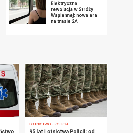
Elektryczna
rewolucja w Stróży
Wapiennej: nowa era
na trasie 2A
LOTNICTWO
POLICJA
eństwo
95 lat Lotnictwa Policji: od