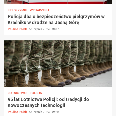
PIELGRZYMKI
WYDARZENIA
Policja dba o bezpieczeństwo pielgrzymów w
Kraśniku w drodze na Jasną Górę
Paulina Polak
6 sierpnia 2026
37
LOTNICTWO
POLICJA
95 lat Lotnictwa Policji: od tradycji do
nowoczesnych technologii
Paulina Polak
6 sierpnia 2026
28