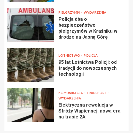
PIELGRZYMKI
WYDARZENIA
Policja dba o
bezpieczeństwo
pielgrzymów w Kraśniku w
drodze na Jasną Górę
LOTNICTWO
POLICJA
95 lat Lotnictwa Policji: od
tradycji do nowoczesnych
technologii
KOMUNIKACJA
TRANSPORT
WYDARZENIA
Elektryczna rewolucja w
Stróży Wapiennej: nowa era
na trasie 2A