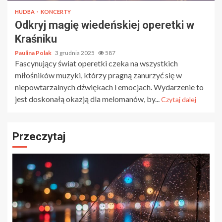
HUDBA
KONCERTY
Odkryj magię wiedeńskiej operetki w
Kraśniku
Paulina Polak
3 grudnia 2025
587
Fascynujący świat operetki czeka na wszystkich
miłośników muzyki, którzy pragną zanurzyć się w
niepowtarzalnych dźwiękach i emocjach. Wydarzenie to
jest doskonałą okazją dla melomanów, by...
Czytaj dalej
Przeczytaj