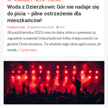
/H2
KOMUNIKATY
WODA
ZDROWIE
Woda z Dzierzkowic Gór nie nadaje się
do picia – pilne ostrzeżenie dla
mieszkańców!
Paulina Polak
29 października 2025
670
28 października 2025 roku to data, która z pewnością
zapadnie w pamięć mieszkańcom kilku miejscowości w
gminie Dzierzkowice. To właśnie tego dnia ogłoszono, że
woda...
Czytaj dalej