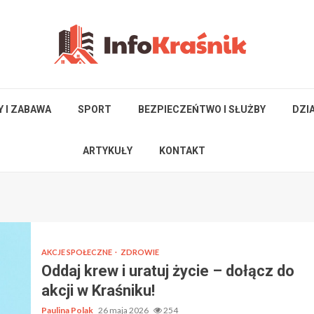
Y I ZABAWA
SPORT
BEZPIECZEŃTWO I SŁUŻBY
DZI
ARTYKUŁY
KONTAKT
AKCJE SPOŁECZNE
ZDROWIE
Oddaj krew i uratuj życie – dołącz do
akcji w Kraśniku!
Paulina Polak
26 maja 2026
254