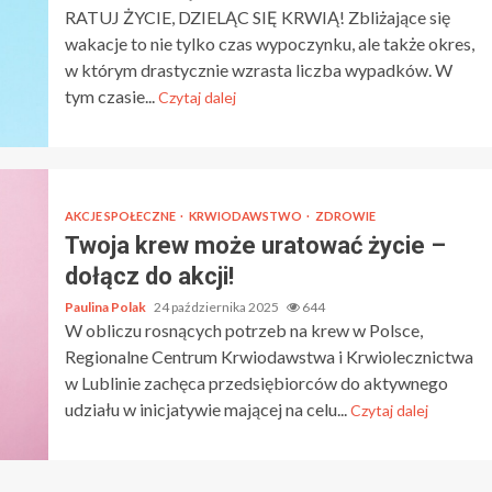
RATUJ ŻYCIE, DZIELĄC SIĘ KRWIĄ! Zbliżające się
wakacje to nie tylko czas wypoczynku, ale także okres,
w którym drastycznie wzrasta liczba wypadków. W
tym czasie...
Czytaj dalej
AKCJE SPOŁECZNE
KRWIODAWSTWO
ZDROWIE
Twoja krew może uratować życie –
dołącz do akcji!
Paulina Polak
24 października 2025
644
W obliczu rosnących potrzeb na krew w Polsce,
Regionalne Centrum Krwiodawstwa i Krwiolecznictwa
w Lublinie zachęca przedsiębiorców do aktywnego
udziału w inicjatywie mającej na celu...
Czytaj dalej