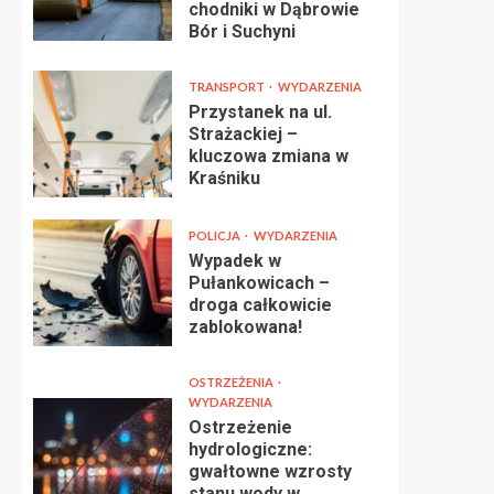
chodniki w Dąbrowie
Bór i Suchyni
TRANSPORT
WYDARZENIA
Przystanek na ul.
Strażackiej –
kluczowa zmiana w
Kraśniku
POLICJA
WYDARZENIA
Wypadek w
Pułankowicach –
droga całkowicie
zablokowana!
OSTRZEŻENIA
WYDARZENIA
Ostrzeżenie
hydrologiczne:
gwałtowne wzrosty
stanu wody w