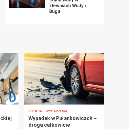
zlewniach Wisły i
Bugu
POLICJA
WYDARZENIA
ckiej
Wypadek w Pułankowicach –
droga całkowicie