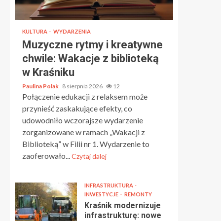
KULTURA
WYDARZENIA
Muzyczne rytmy i kreatywne
chwile: Wakacje z biblioteką
w Kraśniku
Paulina Polak
8 sierpnia 2026
12
Połączenie edukacji z relaksem może
przynieść zaskakujące efekty, co
udowodniło wczorajsze wydarzenie
zorganizowane w ramach „Wakacji z
Biblioteką” w Filii nr 1. Wydarzenie to
zaoferowało...
Czytaj dalej
INFRASTRUKTURA
INWESTYCJE
REMONTY
Kraśnik modernizuje
infrastrukturę: nowe