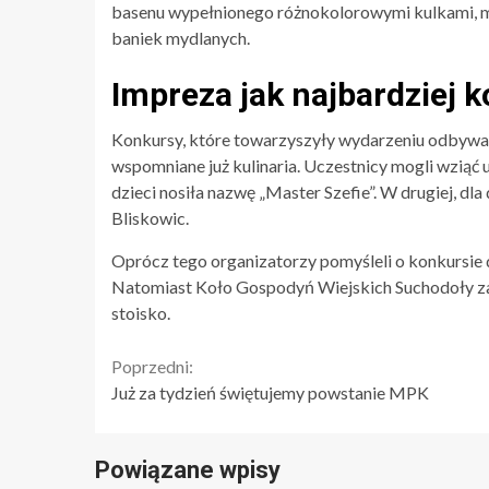
basenu wypełnionego różnokolorowymi kulkami, moż
baniek mydlanych.
Impreza jak najbardziej 
Konkursy, które towarzyszyły wydarzeniu odbywały
wspomniane już kulinaria. Uczestnicy mogli wziąć 
dzieci nosiła nazwę „Master Szefie”. W drugiej, d
Bliskowic.
Oprócz tego organizatorzy pomyśleli o konkursi
Natomiast Koło Gospodyń Wiejskich Suchodoły zaj
stoisko.
Continue
Poprzedni:
Już za tydzień świętujemy powstanie MPK
Reading
Powiązane wpisy