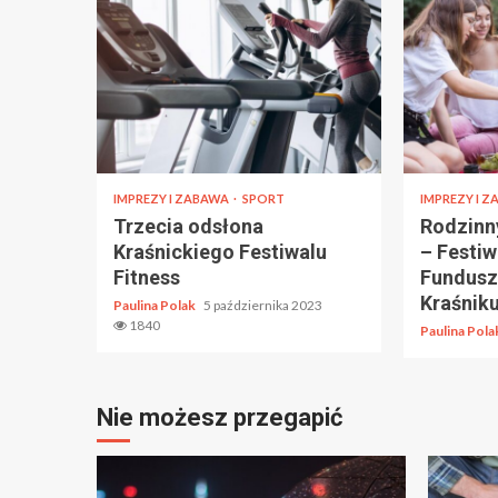
IMPREZY I ZABAWA
SPORT
IMPREZY I 
Trzecia odsłona
Rodzinny
Kraśnickiego Festiwalu
– Festiw
Fitness
Fundusz
Kraśnik
Paulina Polak
5 października 2023
1840
Paulina Pol
Nie możesz przegapić