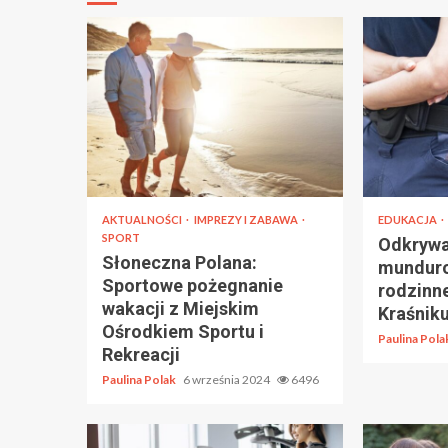
AKTUALNOŚCI
IMPREZY I ZABAWA
EDUKACJA
SPORT
Odkrywa
Słoneczna Polana:
mundur
Sportowe pożegnanie
rodzinn
wakacji z Miejskim
Kraśnik
Ośrodkiem Sportu i
Paulina Pol
Rekreacji
Paulina Polak
6 września 2024
6496