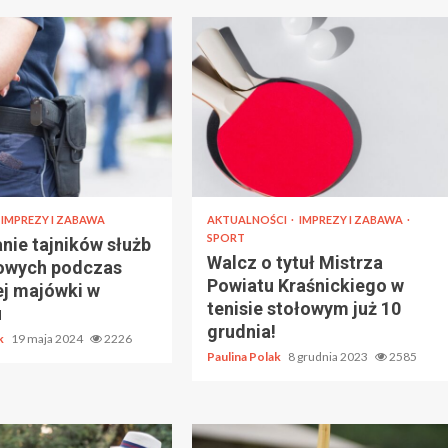
IMPREZY I ZABAWA
AKTUALNOŚCI
IMPREZY I ZABAWA
SPORT
nie tajników służb
Walcz o tytuł Mistrza
owych podczas
Powiatu Kraśnickiego w
ej majówki w
tenisie stołowym już 10
u
grudnia!
ak
19 maja 2024
2226
Paulina Polak
8 grudnia 2023
2585