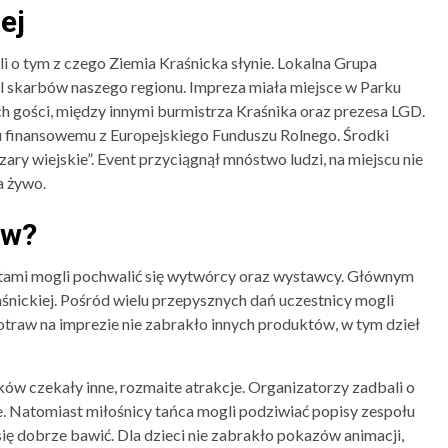
ej
 o tym z czego Ziemia Kraśnicka słynie. Lokalna Grupa
al skarbów naszego regionu. Impreza miała miejsce w Parku
ch gości, między innymi burmistrza Kraśnika oraz prezesa LGD.
u finansowemu z Europejskiego Funduszu Rolnego. Środki
ry wiejskie”. Event przyciągnął mnóstwo ludzi, na miejscu nie
a żywo.
ów?
tami mogli pochwalić się wytwórcy oraz wystawcy. Głównym
śnickiej. Pośród wielu przepysznych dań uczestnicy mogli
traw na imprezie nie zabrakło innych produktów, w tym dzieł
w czekały inne, rozmaite atrakcje. Organizatorzy zadbali o
. Natomiast miłośnicy tańca mogli podziwiać popisy zespołu
ę dobrze bawić. Dla dzieci nie zabrakło pokazów animacji,