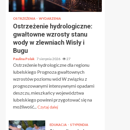
OSTRZEŻENIA
WYDARZENIA
Ostrzeżenie hydrologiczne:
gwałtowne wzrosty stanu
wody w zlewniach Wisły i
Bugu
Paulina Polak
7 sierpnia 2026
27
Ostrzeżenie hydrologiczne dla regionu
lubelskiego Prognoza gwałtownych
wzrostów poziomu wód W związku z
prognozowanymi intensywnymi opadami
deszczu, mieszkańcy województwa
lubelskiego powinni przygotować się na
możliwość...
Czytaj dalej
EDUKACJA
STYPENDIA