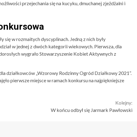
liwości przejechania się na kucyku, dmuchanej zjeżdżalni i
konkursowa
 się w rozmaitych dyscyplinach. Jedną z nich były
udział w jednej z dwóch kategorii wiekowych. Pierwsza, dla
la dorosłych wygrało Stowarzyszenie Kobiet Aktywnych z
e dla działkowców „Wzorowy Rodzinny Ogród Działkowy 2021”.
ęło pierwsze miejsce w ramach konkursu na najpiękniejsze
Kolejny:
W końcu odbył się Jarmark Pawłowski