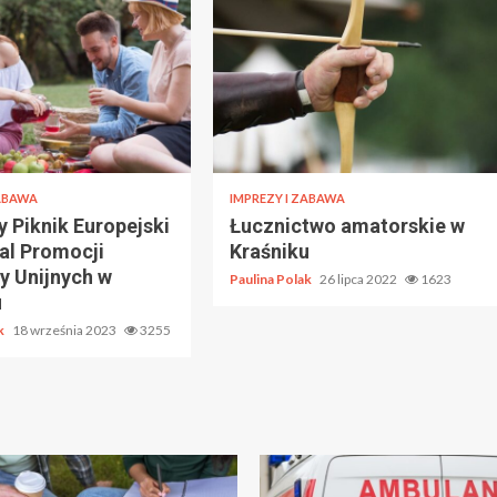
ZABAWA
IMPREZY I ZABAWA
 Piknik Europejski
Łucznictwo amatorskie w
al Promocji
Kraśniku
y Unijnych w
Paulina Polak
26 lipca 2022
1623
u
ak
18 września 2023
3255