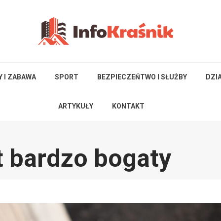
Y I ZABAWA
SPORT
BEZPIECZEŃTWO I SŁUŻBY
DZI
ARTYKUŁY
KONTAKT
t bardzo bogaty