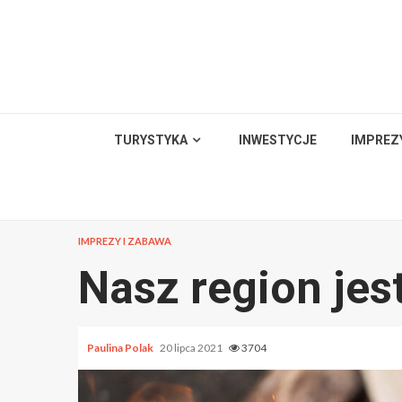
Skip
to
content
TURYSTYKA
INWESTYCJE
IMPREZ
IMPREZY I ZABAWA
Nasz region jes
Paulina Polak
20 lipca 2021
3704