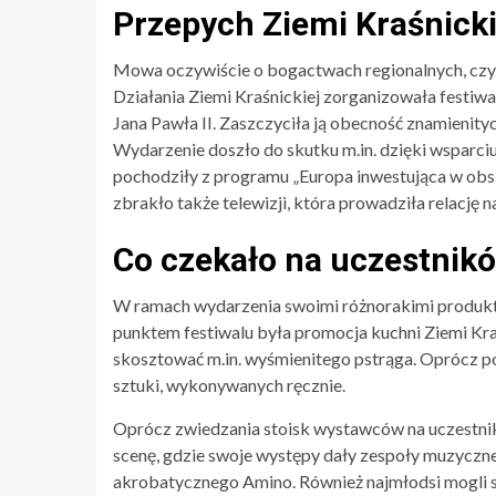
Przepych Ziemi Kraśnicki
Mowa oczywiście o bogactwach regionalnych, czyli
Działania Ziemi Kraśnickiej zorganizowała festiw
Jana Pawła II. Zaszczyciła ją obecność znamienity
Wydarzenie doszło do skutku m.in. dzięki wsparci
pochodziły z programu „Europa inwestująca w obsza
zbrakło także telewizji, która prowadziła relację n
Co czekało na uczestnik
W ramach wydarzenia swoimi różnorakimi produk
punktem festiwalu była promocja kuchni Ziemi Kra
skosztować m.in. wyśmienitego pstrąga. Oprócz po
sztuki, wykonywanych ręcznie.
Oprócz zwiedzania stoisk wystawców na uczestnikó
scenę, gdzie swoje występy dały zespoły muzyczne
akrobatycznego Amino. Również najmłodsi mogli si