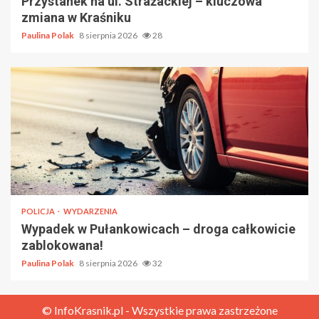
Przystanek na ul. Strażackiej – kluczowa
zmiana w Kraśniku
Paulina Polak
8 sierpnia 2026
28
POLICJA
WYDARZENIA
Wypadek w Pułankowicach – droga całkowicie
zablokowana!
Paulina Polak
8 sierpnia 2026
32
© InfoKrasnik.pl - Wszystkie prawa zastrzeżone