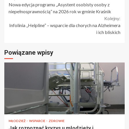
Nowa edycja programu „Asystent osobisty osoby z
Reading
niepełnosprawnością” na 2026 rok w gminie Kraśnik
Kolejny:
Infolinia „Helpline” – wsparcie dla chorych na Alzheimera
i ich bliskich
Powiązane wpisy
MŁODZIEŻ
WSPARCIE
ZDROWIE
Jak rozpoznać kryzys u młodzieży i