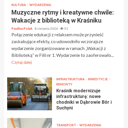
KULTURA
WYDARZENIA
Muzyczne rytmy i kreatywne chwile:
Wakacje z biblioteką w Kraśniku
Paulina Polak
8 sierpnia 2026
31
Połączenie edukacji z relaksem może przynieść
zaskakujące efekty, co udowodniło wczorajsze
wydarzenie zorganizowane w ramach „Wakacji z
Biblioteką” w Filii nr 1. Wydarzenie to zaoferowało...
Czytaj dalej
INFRASTRUKTURA
INWESTYCJE
REMONTY
Kraśnik modernizuje
infrastrukturę: nowe
chodniki w Dąbrowie Bór i
Suchyni
TRANSPORT
WYDARZENIA