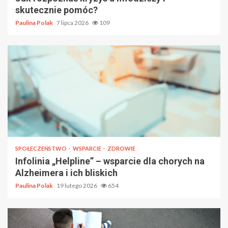
skutecznie pomóc?
Paulina Polak
7 lipca 2026
109
SPOŁECZEŃSTWO
WSPARCIE
ZDROWIE
Infolinia „Helpline” – wsparcie dla chorych na
Alzheimera i ich bliskich
Paulina Polak
19 lutego 2026
654