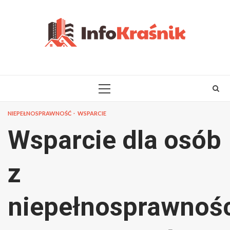
Skip
to
content
PRIMARY
MENU
NIEPEŁNOSPRAWNOŚĆ
WSPARCIE
Wsparcie dla osób
z
niepełnosprawnoś