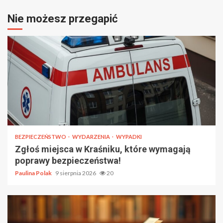
Nie możesz przegapić
BEZPIECZEŃSTWO
WYDARZENIA
WYPADKI
Zgłoś miejsca w Kraśniku, które wymagają
poprawy bezpieczeństwa!
Paulina Polak
9 sierpnia 2026
20