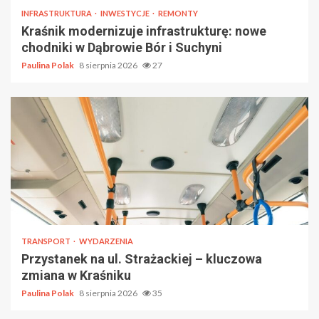
INFRASTRUKTURA
INWESTYCJE
REMONTY
Kraśnik modernizuje infrastrukturę: nowe
chodniki w Dąbrowie Bór i Suchyni
Paulina Polak
8 sierpnia 2026
27
TRANSPORT
WYDARZENIA
Przystanek na ul. Strażackiej – kluczowa
zmiana w Kraśniku
Paulina Polak
8 sierpnia 2026
35