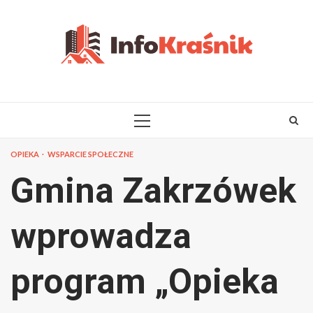
Skip
to
content
PRIMARY
MENU
OPIEKA
WSPARCIE SPOŁECZNE
Gmina Zakrzówek
wprowadza
program „Opieka