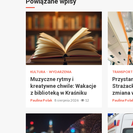
Powiązane wpisy
KULTURA
WYDARZENIA
TRANSPOR
Muzyczne rytmy i
Przystan
kreatywne chwile: Wakacje
Strażac
z biblioteką w Kraśniku
zmiana 
Paulina Polak
8 sierpnia 2026
12
Paulina Pol