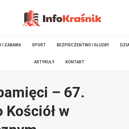
Y I ZABAWA
SPORT
BEZPIECZEŃTWO I SŁUŻBY
DZI
ARTYKUŁY
KONTAKT
pamięci – 67.
o Kościół w