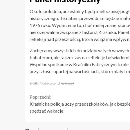
Około południa, uczestnicy będą mieli szansę pogł
historycznego. Tematem przewodnim będzie mało z
1976 roku. Wydarzenie to, choć mniej znane, stano
nierozerwalnie związane z historią Kraśnika. Pane
refleksji nad przeszłością, która wciąż ma wpływ n
Zachęcamy wszystkich do udziału w tych ważnych
bohaterom, ale także czas na refleksję i uświadomi
Wspólne spotkanie w Kraśniku Fabrycznym to nie ty
przyszłości opartej na wartościach, które miały i m
Źródło: facebook.com/ckipkrasnik
Continue
Poprzedni:
Kraśnicka policja uczy przedszkolaków, jak bezpi
Reading
spędzać wakacje