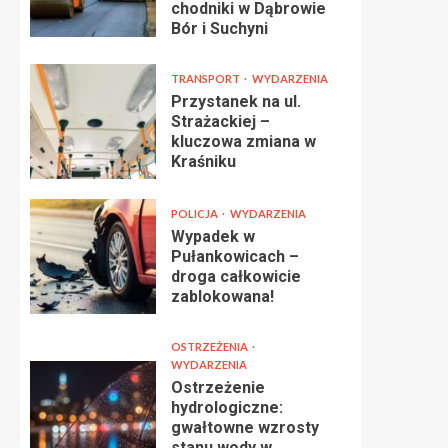
chodniki w Dąbrowie
Bór i Suchyni
TRANSPORT
WYDARZENIA
Przystanek na ul.
Strażackiej –
kluczowa zmiana w
Kraśniku
POLICJA
WYDARZENIA
Wypadek w
Pułankowicach –
droga całkowicie
zablokowana!
OSTRZEŻENIA
WYDARZENIA
Ostrzeżenie
hydrologiczne:
gwałtowne wzrosty
stanu wody w