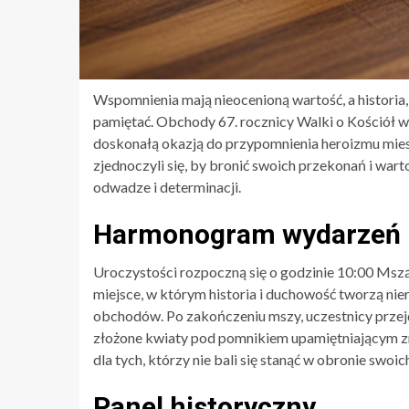
Wspomnienia mają nieocenioną wartość, a historia, 
pamiętać. Obchody 67. rocznicy Walki o Kościół w
doskonałą okazją do przypomnienia heroizmu mie
zjednoczyli się, by bronić swoich przekonań i wart
odwadze i determinacji.
Harmonogram wydarzeń
Uroczystości rozpoczną się o godzinie 10:00 Msz
miejsce, w którym historia i duchowość tworzą ni
obchodów. Po zakończeniu mszy, uczestnicy przejd
złożone kwiaty pod pomnikiem upamiętniającym zm
dla tych, którzy nie bali się stanąć w obronie swoi
Panel historyczny