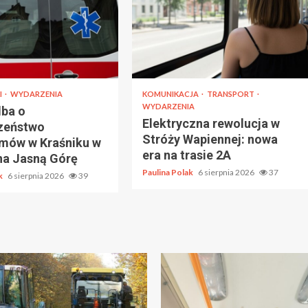
I
WYDARZENIA
KOMUNIKACJA
TRANSPORT
WYDARZENIA
dba o
Elektryczna rewolucja w
zeństwo
Stróży Wapiennej: nowa
ymów w Kraśniku w
era na trasie 2A
na Jasną Górę
Paulina Polak
6 sierpnia 2026
37
ak
6 sierpnia 2026
39