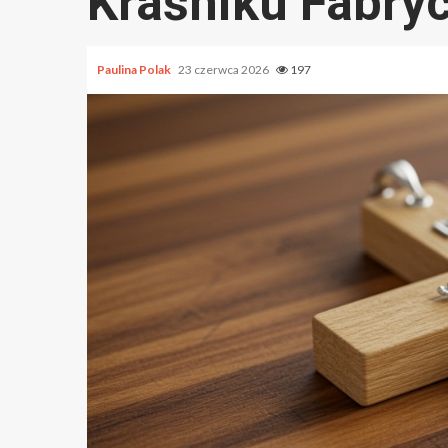
Kraśniku Fabry
Paulina Polak
23 czerwca 2026
197