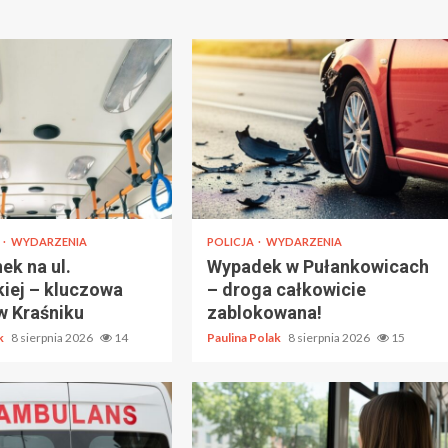
T
WYDARZENIA
POLICJA
WYDARZENIA
ek na ul.
Wypadek w Pułankowicach
kiej – kluczowa
– droga całkowicie
w Kraśniku
zablokowana!
ak
8 sierpnia 2026
14
Paulina Polak
8 sierpnia 2026
15