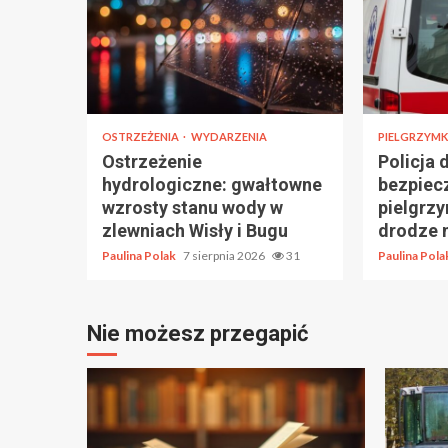
OSTRZEŻENIA
WYDARZENIA
PIELGRZYMK
Ostrzeżenie
Policja 
hydrologiczne: gwałtowne
bezpiec
wzrosty stanu wody w
pielgrz
zlewniach Wisły i Bugu
drodze 
Paulina Polak
7 sierpnia 2026
31
Paulina Pol
Nie możesz przegapić