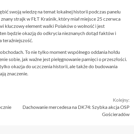
ębić swoją wiedzę na temat lokalnej historii podczas panelu
nany strajk w FŁT Kraśnik, który miał miejsce 25 czerwca
wi kluczowy element walki Polaków o wolność i jest
l ten będzie okazją do odkrycia nieznanych dotąd faktów i
a teraźniejszość.
 obchodach. To nie tylko moment wspólnego oddania hołdu
enie sobie, jak ważne jest pielęgnowanie pamięci o przeszłości.
lko okazja do uczczenia historii, ale także do budowania
ają znaczenie.
Kolejny:
ecznie
Dachowanie mercedesa na DK74: Szybka akcja OSP
Gościeradów