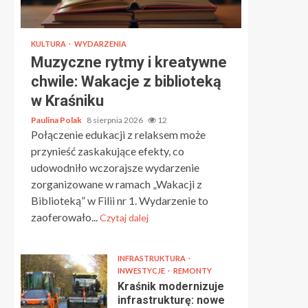
KULTURA
WYDARZENIA
Muzyczne rytmy i kreatywne
chwile: Wakacje z biblioteką
w Kraśniku
Paulina Polak
8 sierpnia 2026
12
Połączenie edukacji z relaksem może
przynieść zaskakujące efekty, co
udowodniło wczorajsze wydarzenie
zorganizowane w ramach „Wakacji z
Biblioteką” w Filii nr 1. Wydarzenie to
zaoferowało...
Czytaj dalej
INFRASTRUKTURA
INWESTYCJE
REMONTY
Kraśnik modernizuje
infrastrukturę: nowe