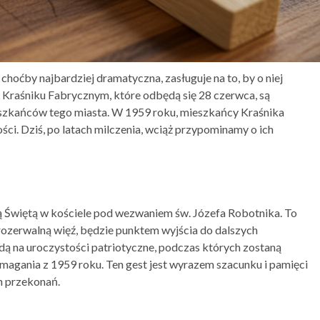
choćby najbardziej dramatyczna, zasługuje na to, by o niej
 Kraśniku Fabrycznym, które odbędą się 28 czerwca, są
szkańców tego miasta. W 1959 roku, mieszkańcy Kraśnika
ości. Dziś, po latach milczenia, wciąż przypominamy o ich
ą Świętą w kościele pod wezwaniem św. Józefa Robotnika. To
erozerwalną więź, będzie punktem wyjścia do dalszych
ą na uroczystości patriotyczne, podczas których zostaną
agania z 1959 roku. Ten gest jest wyrazem szacunku i pamięci
ch przekonań.