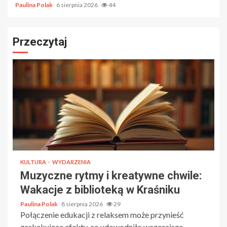
Paulina Polak
6 sierpnia 2026
44
Przeczytaj
KULTURA
WYDARZENIA
Muzyczne rytmy i kreatywne chwile:
Wakacje z biblioteką w Kraśniku
Paulina Polak
8 sierpnia 2026
29
Połączenie edukacji z relaksem może przynieść
zaskakujące efekty, co udowodniło wczorajsze