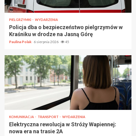
PIELGRZYMKI
WYDARZENIA
Policja dba o bezpieczeństwo pielgrzymów w
Kraśniku w drodze na Jasną Górę
Paulina Polak
6 sierpnia 2026
45
KOMUNIKACJA
TRANSPORT
WYDARZENIA
Elektryczna rewolucja w Stróży Wapiennej:
nowa era na trasie 2A