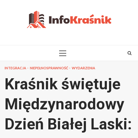
Skip
to
content
PRIMARY
MENU
INTEGRACJA
NIEPEŁNOSPRAWNOŚĆ
WYDARZENIA
Kraśnik świętuje
Międzynarodowy
Dzień Białej Laski: