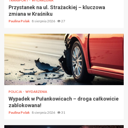
TRANSPORT
WYDARZENIA
Przystanek na ul. Strażackiej – kluczowa
zmiana w Kraśniku
Paulina Polak
8 sierpnia 2026
27
POLICJA
WYDARZENIA
Wypadek w Pułankowicach – droga całkowicie
zablokowana!
Paulina Polak
8 sierpnia 2026
31