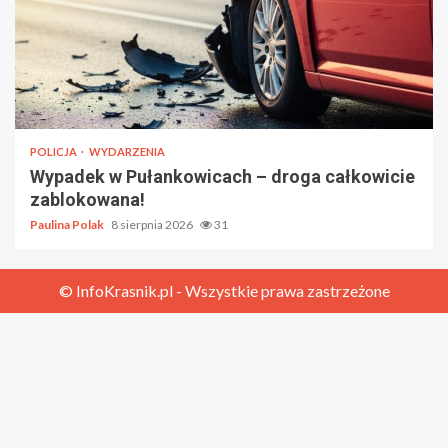
POLICJA
WYDARZENIA
Wypadek w Pułankowicach – droga całkowicie
zablokowana!
Paulina Polak
8 sierpnia 2026
31
© InfoKrasnik.pl - Wszystkie prawa zastrzeżone