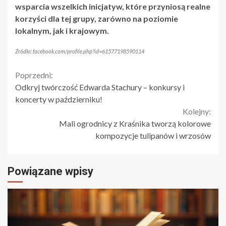
wsparcia wszelkich inicjatyw, które przyniosą realne
korzyści dla tej grupy, zarówno na poziomie
lokalnym, jak i krajowym.
Źródło: facebook.com/profile.php?id=61577198590114
Continue
Poprzedni:
Odkryj twórczość Edwarda Stachury – konkursy i
Reading
koncerty w październiku!
Kolejny:
Mali ogrodnicy z Kraśnika tworzą kolorowe
kompozycje tulipanów i wrzosów
Powiązane wpisy