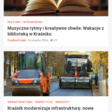
KULTURA
WYDARZENIA
Muzyczne rytmy i kreatywne chwile: Wakacje z
biblioteką w Kraśniku
Paulina Polak
8 sierpnia 2026
29
INFRASTRUKTURA
INWESTYCJE
REMONTY
Kraśnik modernizuje infrastrukturę: nowe