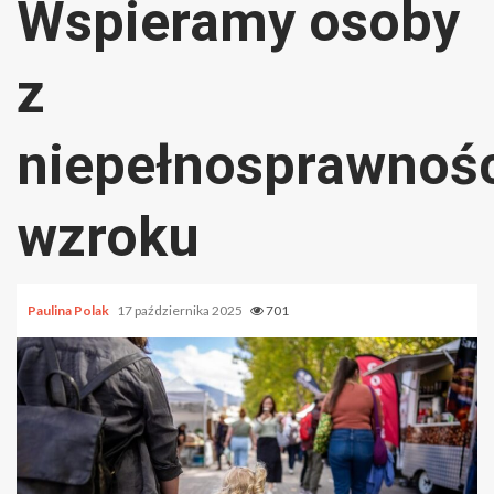
Wspieramy osoby
z
niepełnosprawnoś
wzroku
Paulina Polak
17 października 2025
701