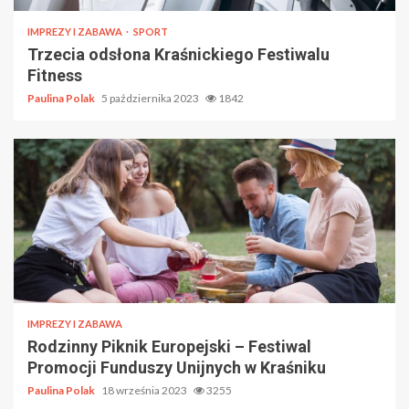
IMPREZY I ZABAWA
SPORT
Trzecia odsłona Kraśnickiego Festiwalu
Fitness
Paulina Polak
5 października 2023
1842
IMPREZY I ZABAWA
Rodzinny Piknik Europejski – Festiwal
Promocji Funduszy Unijnych w Kraśniku
Paulina Polak
18 września 2023
3255