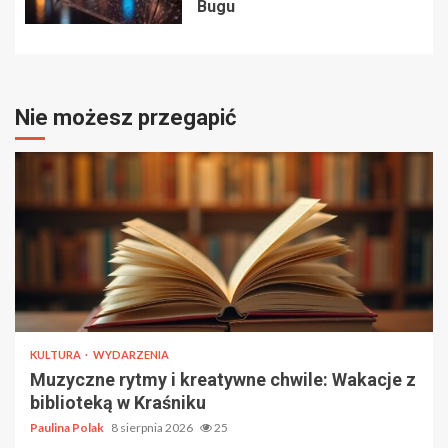
Bugu
Nie możesz przegapić
KULTURA
WYDARZENIA
Muzyczne rytmy i kreatywne chwile: Wakacje z
biblioteką w Kraśniku
Paulina Polak
8 sierpnia 2026
25