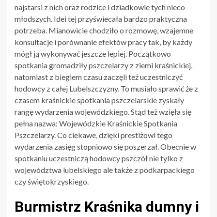
najstarsi z nich oraz rodzice i dziadkowie tych nieco
młodszych. Idei tej przyświecała bardzo praktyczna
potrzeba. Mianowicie chodziło o rozmowę, wzajemne
konsultacje i porównanie efektów pracy tak, by każdy
mógł ją wykonywać jeszcze lepiej. Początkowo
spotkania gromadziły pszczelarzy z ziemi kraśnickiej,
natomiast z biegiem czasu zaczęli też uczestniczyć
hodowcy z całej Lubelszczyzny. To musiało sprawić że z
czasem kraśnickie spotkania pszczelarskie zyskały
rangę wydarzenia wojewódzkiego. Stąd też wzięła się
pełna nazwa: Wojewódzkie Kraśnickie Spotkania
Pszczelarzy. Co ciekawe, dzięki prestiżowi tego
wydarzenia zasięg stopniowo się poszerzał. Obecnie w
spotkaniu uczestniczą hodowcy pszczół nie tylko z
województwa lubelskiego ale także z podkarpackiego
czy świętokrzyskiego.
Burmistrz Kraśnika dumny i