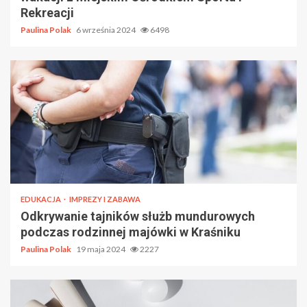
Rekreacji
Paulina Polak
6 września 2024
6498
EDUKACJA
IMPREZY I ZABAWA
Odkrywanie tajników służb mundurowych
podczas rodzinnej majówki w Kraśniku
Paulina Polak
19 maja 2024
2227