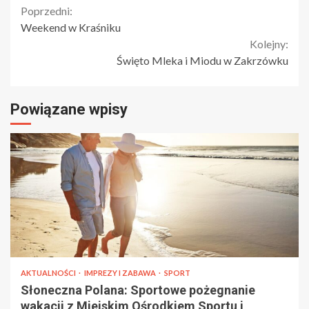
Continue
Poprzedni:
Weekend w Kraśniku
Reading
Kolejny:
Święto Mleka i Miodu w Zakrzówku
Powiązane wpisy
AKTUALNOŚCI
IMPREZY I ZABAWA
SPORT
Słoneczna Polana: Sportowe pożegnanie
wakacji z Miejskim Ośrodkiem Sportu i