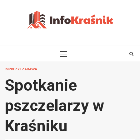
Skip
to
content
PRIMARY
MENU
IMPREZY I ZABAWA
Spotkanie
pszczelarzy w
Kraśniku