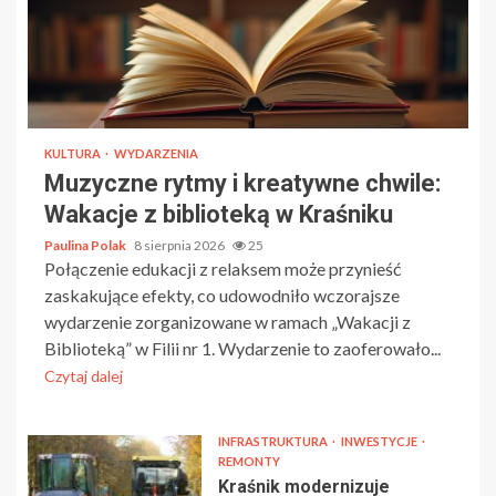
KULTURA
WYDARZENIA
Muzyczne rytmy i kreatywne chwile:
Wakacje z biblioteką w Kraśniku
Paulina Polak
8 sierpnia 2026
25
Połączenie edukacji z relaksem może przynieść
zaskakujące efekty, co udowodniło wczorajsze
wydarzenie zorganizowane w ramach „Wakacji z
Biblioteką” w Filii nr 1. Wydarzenie to zaoferowało...
Czytaj dalej
INFRASTRUKTURA
INWESTYCJE
REMONTY
Kraśnik modernizuje