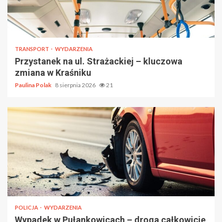
TRANSPORT
WYDARZENIA
Przystanek na ul. Strażackiej – kluczowa
zmiana w Kraśniku
Paulina Polak
8 sierpnia 2026
21
POLICJA
WYDARZENIA
Wypadek w Pułankowicach – droga całkowicie