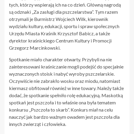
tych, którzy wspierają ich na co dzień. Główną nagrodą
są odznaki „Za zasługi dla pszczelarstwa”. Tym razem
otrzymali je Burmistrz Wojciech Wilk, kierownik
wydziału kultury, edukacji, sportu i spraw społecznych
Urzędu Miasta Kraśnik Krzysztof Babicz, a także
dyrektor kraśnickiego Centrum Kultury i Promocji
Grzegorz Marcinkowski.
Spotkanie miało charakter otwarty. Przybyli na nie
zainteresowani kraśniczanie mogli podejść do specjalnie
wyznaczonych stoisk i nabyć wyroby pszczelarskie.
Oczywiście nie zabrakło wosku oraz miodu, natomiast
kiermasz obfitował również w inne towary. Należy także
dodać, że spotkanie spełniło rolę edukacyjną. Maskotką
spotkań jest pszczoła i to właśnie ona była tematem
konkursu „Pszczoła to skarb”. Konkurs miał na celu
nauczyć jak bardzo ważnym owadem jest pszczoła dla
innych zwierząt i człowieka.