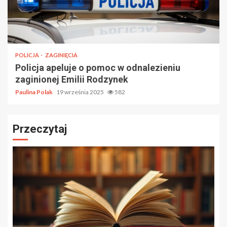
POLICJA
ZAGINIĘCIA
Policja apeluje o pomoc w odnalezieniu
zaginionej Emilii Rodzynek
Paulina Polak
19 września 2025
582
Przeczytaj