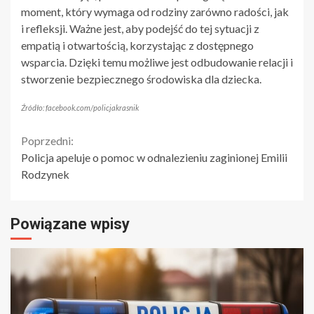
moment, który wymaga od rodziny zarówno radości, jak
i refleksji. Ważne jest, aby podejść do tej sytuacji z
empatią i otwartością, korzystając z dostępnego
wsparcia. Dzięki temu możliwe jest odbudowanie relacji i
stworzenie bezpiecznego środowiska dla dziecka.
Źródło: facebook.com/policjakrasnik
Continue
Poprzedni:
Policja apeluje o pomoc w odnalezieniu zaginionej Emilii
Reading
Rodzynek
Powiązane wpisy