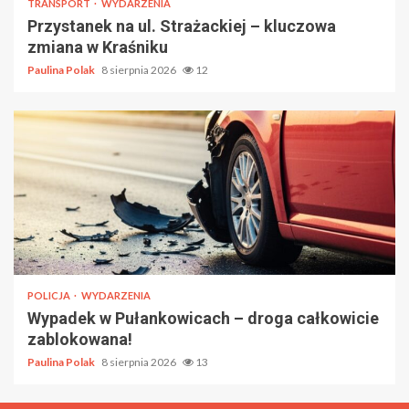
TRANSPORT
WYDARZENIA
Przystanek na ul. Strażackiej – kluczowa
zmiana w Kraśniku
Paulina Polak
8 sierpnia 2026
12
POLICJA
WYDARZENIA
Wypadek w Pułankowicach – droga całkowicie
zablokowana!
Paulina Polak
8 sierpnia 2026
13