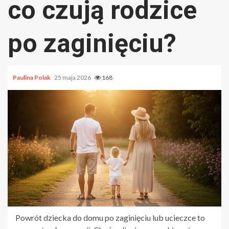
co czują rodzice
po zaginięciu?
Paulina Polak
25 maja 2026
168
Powrót dziecka do domu po zaginięciu lub ucieczce to