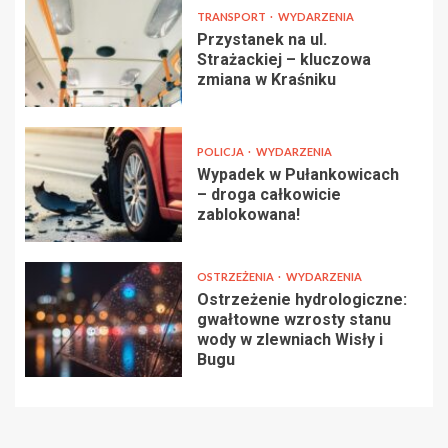
TRANSPORT
WYDARZENIA
Przystanek na ul.
Strażackiej – kluczowa
zmiana w Kraśniku
POLICJA
WYDARZENIA
Wypadek w Pułankowicach
– droga całkowicie
zablokowana!
OSTRZEŻENIA
WYDARZENIA
Ostrzeżenie hydrologiczne:
gwałtowne wzrosty stanu
wody w zlewniach Wisły i
Bugu