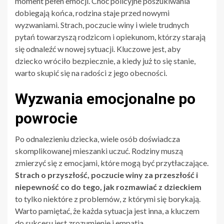
moment pełen emocji. Choć policyjne poszukiwania
dobiegają końca, rodzina staje przed nowymi
wyzwaniami. Strach, poczucie winy i wiele trudnych
pytań towarzyszą rodzicom i opiekunom, którzy starają
się odnaleźć w nowej sytuacji. Kluczowe jest, aby
dziecko wróciło bezpiecznie, a kiedy już to się stanie,
warto skupić się na radości z jego obecności.
Wyzwania emocjonalne po
powrocie
Po odnalezieniu dziecka, wiele osób doświadcza
skomplikowanej mieszanki uczuć. Rodziny muszą
zmierzyć się z emocjami, które mogą być przytłaczające.
Strach o przyszłość, poczucie winy za przeszłość i
niepewność co do tego, jak rozmawiać z dzieckiem
to tylko niektóre z problemów, z którymi się borykają.
Warto pamiętać, że każda sytuacja jest inna, a kluczem
do sukcesu jest zrozumienie i empatia.