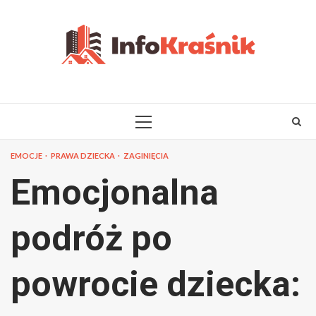
Skip
to
content
PRIMARY
MENU
EMOCJE
PRAWA DZIECKA
ZAGINIĘCIA
Emocjonalna
podróż po
powrocie dziecka: