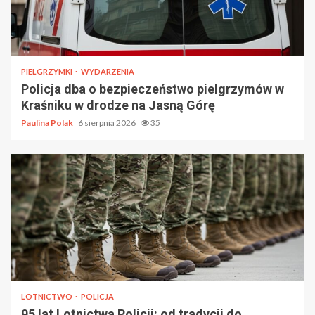
PIELGRZYMKI
WYDARZENIA
Policja dba o bezpieczeństwo pielgrzymów w
Kraśniku w drodze na Jasną Górę
Paulina Polak
6 sierpnia 2026
35
LOTNICTWO
POLICJA
95 lat Lotnictwa Policji: od tradycji do