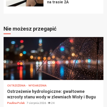
na trasie 2A
Nie możesz przegapić
OSTRZEŻENIA
WYDARZENIA
Ostrzeżenie hydrologiczne: gwałtowne
wzrosty stanu wody w zlewniach Wisły i Bugu
Paulina Polak
7 sierpnia 2026
24