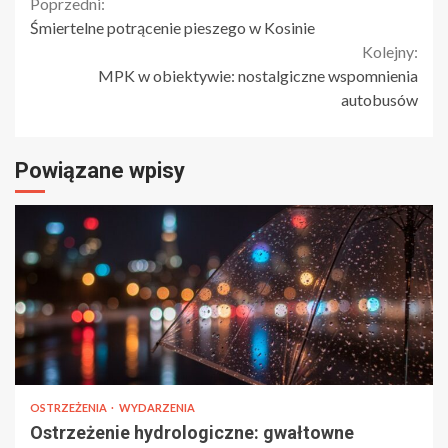
Continue
Poprzedni:
Śmiertelne potrącenie pieszego w Kosinie
Reading
Kolejny:
MPK w obiektywie: nostalgiczne wspomnienia
autobusów
Powiązane wpisy
OSTRZEŻENIA
WYDARZENIA
Ostrzeżenie hydrologiczne: gwałtowne