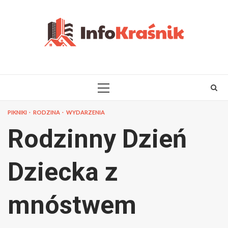
Skip
to
content
PRIMARY
MENU
PIKNIKI
RODZINA
WYDARZENIA
Rodzinny Dzień
Dziecka z
mnóstwem