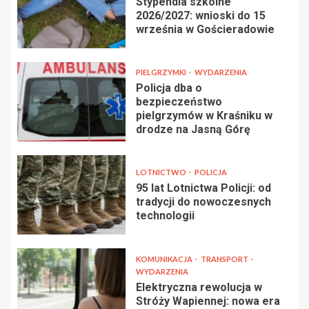
Stypendia szkolne
2026/2027: wnioski do 15
września w Gościeradowie
PIELGRZYMKI
WYDARZENIA
Policja dba o
bezpieczeństwo
pielgrzymów w Kraśniku w
drodze na Jasną Górę
LOTNICTWO
POLICJA
95 lat Lotnictwa Policji: od
tradycji do nowoczesnych
technologii
KOMUNIKACJA
TRANSPORT
WYDARZENIA
Elektryczna rewolucja w
Stróży Wapiennej: nowa era