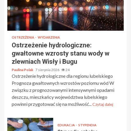
OSTRZEŻENIA
WYDARZENIA
Ostrzeżenie hydrologiczne:
gwałtowne wzrosty stanu wody w
zlewniach Wisły i Bugu
Paulina Polak
7 sierpnia 2026
24
Ostrzeżenie hydrologiczne dla regionu lubelskiego
Prognoza gwałtownych wzrostów poziomu wód W
związku z prognozowanymi intensywnymi opadami
deszczu, mieszkańcy województwa lubelskiego
powinni przygotować się na możliwość...
Czytaj dalej
EDUKACJA
STYPENDIA