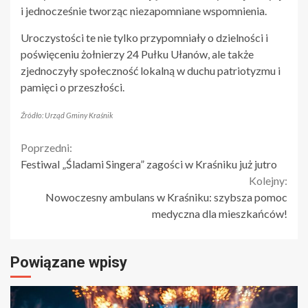
i jednocześnie tworząc niezapomniane wspomnienia.
Uroczystości te nie tylko przypomniały o dzielności i
poświęceniu żołnierzy 24 Pułku Ułanów, ale także
zjednoczyły społeczność lokalną w duchu patriotyzmu i
pamięci o przeszłości.
Źródło: Urząd Gminy Kraśnik
Continue
Poprzedni:
Festiwal „Śladami Singera” zagości w Kraśniku już jutro
Reading
Kolejny:
Nowoczesny ambulans w Kraśniku: szybsza pomoc
medyczna dla mieszkańców!
Powiązane wpisy