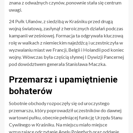
znana z odważnych czynów, ponownie stała się centrum
uwagi.
24 Pułk Ułanów, z siedzibą w Kraśniku przed drugą
wojną światową, zasłynął z heroicznych działań podczas
kampanii wrześniowej. Formacja ta odgrywała kluczową
rolę w walkach z niemieckim najeźdźcą i uczestniczyła w
wyzwalaniu miast we Francji, Belgii i Holandii pod koniec
wojny. Wówczas była częścią słynnej I Dywizji Pancernej
pod dowództwem generała Stanisława Maczka.
Przemarsz i upamiętnienie
bohaterów
Sobotnie obchody rozpoczęły się od uroczystego
przemarszu, który poprowadził uczestników do dawnej
wartowni pułku, obecnie pełniącej funkcję Urzędu Stanu
Cywilnego w Kraśniku. Na miejscu miało miejsce
wzruszające odczytanie Apelu Poległych oraz oddanie