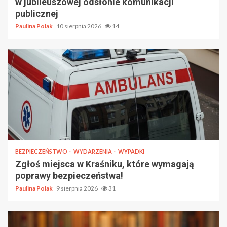
w jubileuszowej odsłonie komunikacji
publicznej
Paulina Polak
10 sierpnia 2026
14
BEZPIECZEŃSTWO
WYDARZENIA
WYPADKI
Zgłoś miejsca w Kraśniku, które wymagają
poprawy bezpieczeństwa!
Paulina Polak
9 sierpnia 2026
31