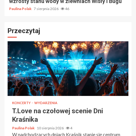
wzrosty stanu wody w zlewniach Wisły i Bugu
Paulina Polak
7 sierpnia 2026
46
Przeczytaj
KONCERTY
WYDARZENIA
T.Love na czołowej scenie Dni
Kraśnika
Paulina Polak
10 sierpnia 2026
4
W nadchodzących dniach Kraśnik stanie się centrum