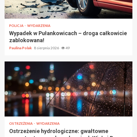
POLICJA
WYDARZENIA
Wypadek w Pułankowicach – droga całkowicie
zablokowana!
Paulina Polak
8 sierpnia 2026
49
OSTRZEŻENIA
WYDARZENIA
Ostrzeżenie hydrologiczne: gwałtowne