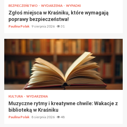
BEZPIECZEŃSTWO
WYDARZENIA
WYPADKI
Zgłoś miejsca w Kraśniku, które wymagają
poprawy bezpieczeństwa!
Paulina Polak
9 sierpnia 2026
31
KULTURA
WYDARZENIA
Muzyczne rytmy i kreatywne chwile: Wakacje z
biblioteką w Kraśniku
Paulina Polak
8 sierpnia 2026
48