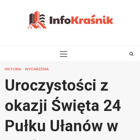
Skip
to
content
PRIMARY
MENU
HISTORIA
WYDARZENIA
Uroczystości z
okazji Święta 24
Pułku Ułanów w