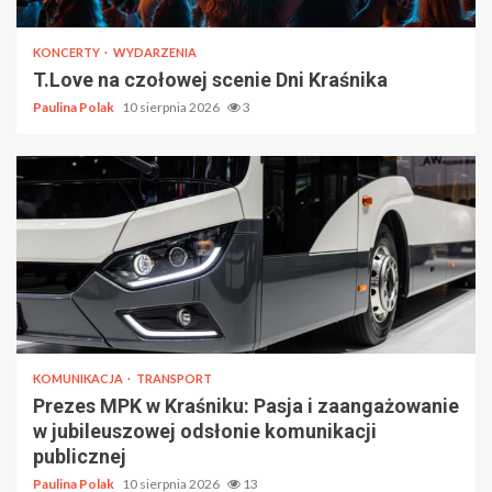
KONCERTY
WYDARZENIA
T.Love na czołowej scenie Dni Kraśnika
Paulina Polak
10 sierpnia 2026
3
KOMUNIKACJA
TRANSPORT
Prezes MPK w Kraśniku: Pasja i zaangażowanie
w jubileuszowej odsłonie komunikacji
publicznej
Paulina Polak
10 sierpnia 2026
13