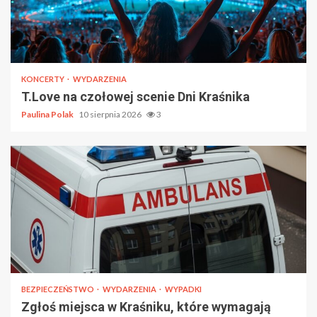
KONCERTY
WYDARZENIA
T.Love na czołowej scenie Dni Kraśnika
Paulina Polak
10 sierpnia 2026
3
BEZPIECZEŃSTWO
WYDARZENIA
WYPADKI
Zgłoś miejsca w Kraśniku, które wymagają