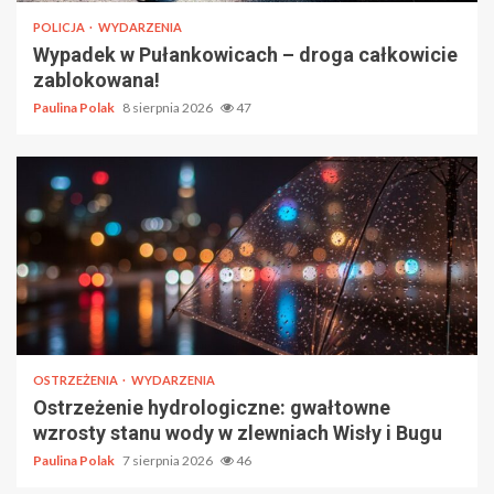
POLICJA
WYDARZENIA
Wypadek w Pułankowicach – droga całkowicie
zablokowana!
Paulina Polak
8 sierpnia 2026
47
OSTRZEŻENIA
WYDARZENIA
Ostrzeżenie hydrologiczne: gwałtowne
wzrosty stanu wody w zlewniach Wisły i Bugu
Paulina Polak
7 sierpnia 2026
46