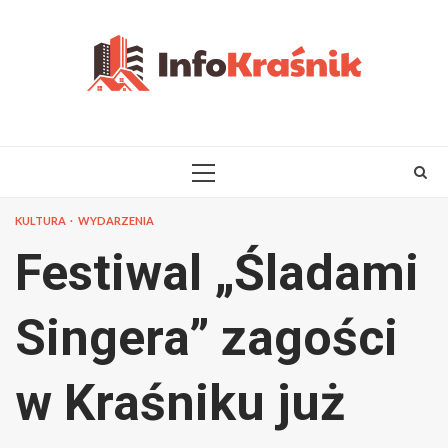
Skip
to
content
PRIMARY
MENU
KULTURA
WYDARZENIA
Festiwal „Śladami
Singera” zagości
w Kraśniku już