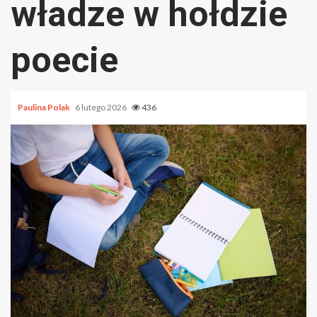
władze w hołdzie
poecie
Paulina Polak
6 lutego 2026
436