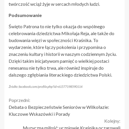
twórczość wciąż żyje w sercach młodych ludzi.
Podsumowanie
Święto Patrona to nie tylko okazja do wspólnego
celebrowania dziedzictwa Mikołaja Reja, ale także do
budowania więzi w społeczności Kraśnika. To
wydarzenie, które łączy pokolenia i przypomina o
znaczeniu kultury i historii w naszym codziennym życiu.
Dzięki takim inicjatywom pamięć o wielkiej postaci
renesansu nie tylko trwa, ale również inspiruje do
dalszego zgłębiania literackiego dziedzictwa Polski.
Źródło: facebook.com/profile.php?id=61577198590114
Continue
Poprzedni:
Debata o Bezpieczeństwie Seniorów w Wilkołazie:
Reading
Kluczowe Wskazówki i Porady
Kolejny:
Muzyczna miłość: uczniowie Kraśnika oczarowali