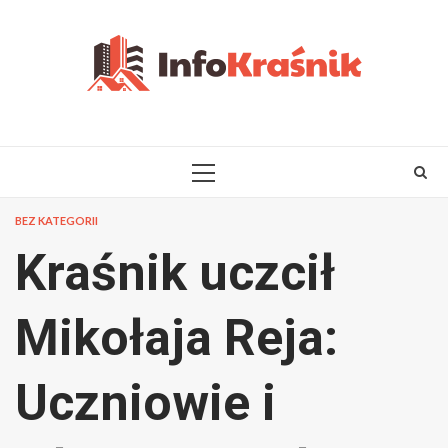
Skip
to
content
PRIMARY
MENU
BEZ KATEGORII
Kraśnik uczcił
Mikołaja Reja:
Uczniowie i