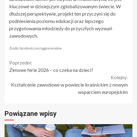
kluczowe w dzisiejszym zglobalizowanym świecie. W
dłuższej perspektywie, projekt ten przyczyni się do
podniesienia poziomu edukacji oraz lepszego
przygotowania młodzieży do przyszłych wyzwań
zawodowych.
Źródło: facebook.com/uggoscieradow
Continue
Poprzedni:
Zimowe ferie 2026 – co czeka na dzieci?
Reading
Kolejny:
Kształcenie zawodowe w powiecie kraśnickim z nowym
wsparciem europejskim
Powiązane wpisy