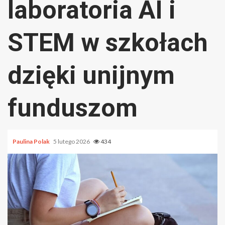
laboratoria AI i
STEM w szkołach
dzięki unijnym
funduszom
Paulina Polak
5 lutego 2026
434