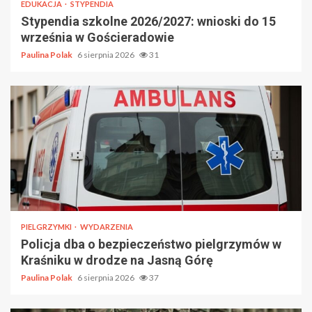
EDUKACJA
STYPENDIA
Stypendia szkolne 2026/2027: wnioski do 15
września w Gościeradowie
Paulina Polak
6 sierpnia 2026
31
PIELGRZYMKI
WYDARZENIA
Policja dba o bezpieczeństwo pielgrzymów w
Kraśniku w drodze na Jasną Górę
Paulina Polak
6 sierpnia 2026
37