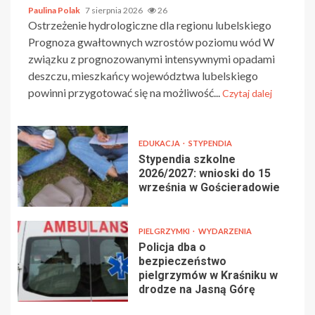
Paulina Polak
7 sierpnia 2026
26
Ostrzeżenie hydrologiczne dla regionu lubelskiego
Prognoza gwałtownych wzrostów poziomu wód W
związku z prognozowanymi intensywnymi opadami
deszczu, mieszkańcy województwa lubelskiego
powinni przygotować się na możliwość...
Czytaj dalej
EDUKACJA
STYPENDIA
Stypendia szkolne
2026/2027: wnioski do 15
września w Gościeradowie
PIELGRZYMKI
WYDARZENIA
Policja dba o
bezpieczeństwo
pielgrzymów w Kraśniku w
drodze na Jasną Górę