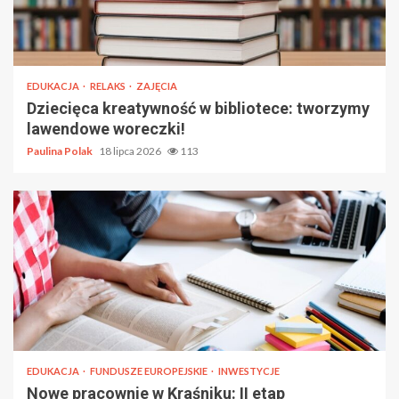
EDUKACJA
RELAKS
ZAJĘCIA
Dziecięca kreatywność w bibliotece: tworzymy
lawendowe woreczki!
Paulina Polak
18 lipca 2026
113
EDUKACJA
FUNDUSZE EUROPEJSKIE
INWESTYCJE
Nowe pracownie w Kraśniku: II etap