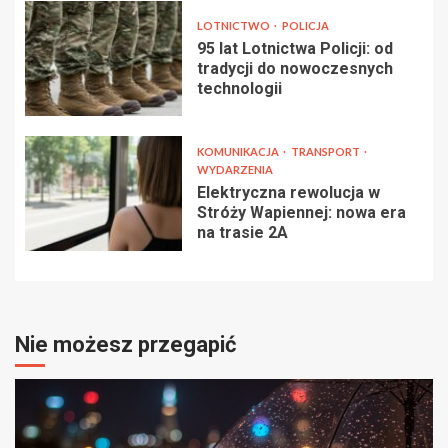
LOTNICTWO
POLICJA
95 lat Lotnictwa Policji: od
tradycji do nowoczesnych
technologii
KOMUNIKACJA
TRANSPORT
WYDARZENIA
Elektryczna rewolucja w
Stróży Wapiennej: nowa era
na trasie 2A
Nie możesz przegapić