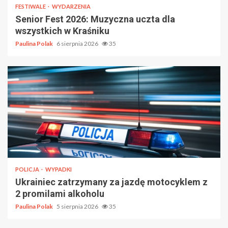
FESTIWALE
WYDARZENIA
Senior Fest 2026: Muzyczna uczta dla
wszystkich w Kraśniku
Paulina Polak
6 sierpnia 2026
35
POLICJA
WYPADKI
Ukrainiec zatrzymany za jazdę motocyklem z
2 promilami alkoholu
Paulina Polak
5 sierpnia 2026
35