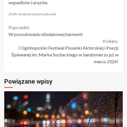
wypadków i urazów.
Źródło: facebook.com/policjakrasnik
Continue
Poprzedni:
W poszukiwaniu dźwiękowej harmonii
Reading
Kolejny:
I Ogólnopolski Festiwal Piosenki Aktorskiej i Poezji
Śpiewanej im. Marka Sochackiego w Sandomierzu już w
marcu 2026!
Powiązane wpisy