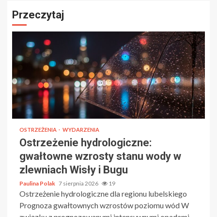
Przeczytaj
OSTRZEŻENIA
WYDARZENIA
Ostrzeżenie hydrologiczne:
gwałtowne wzrosty stanu wody w
zlewniach Wisły i Bugu
Paulina Polak
7 sierpnia 2026
19
Ostrzeżenie hydrologiczne dla regionu lubelskiego
Prognoza gwałtownych wzrostów poziomu wód W
związku z prognozowanymi intensywnymi opadami