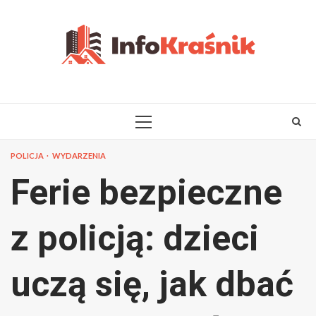
Skip
to
content
PRIMARY
MENU
POLICJA
WYDARZENIA
Ferie bezpieczne
z policją: dzieci
uczą się, jak dbać