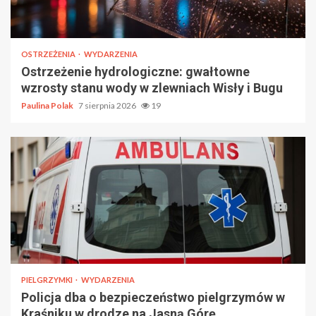
OSTRZEŻENIA
WYDARZENIA
Ostrzeżenie hydrologiczne: gwałtowne
wzrosty stanu wody w zlewniach Wisły i Bugu
Paulina Polak
7 sierpnia 2026
19
PIELGRZYMKI
WYDARZENIA
Policja dba o bezpieczeństwo pielgrzymów w
Kraśniku w drodze na Jasną Górę