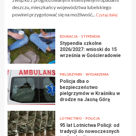
deszczu, mieszkańcy województwa lubelskiego
powinni przygotować się na możliwość...
Czytaj dalej
EDUKACJA
STYPENDIA
Stypendia szkolne
2026/2027: wnioski do 15
września w Gościeradowie
PIELGRZYMKI
WYDARZENIA
Policja dba o
bezpieczeństwo
pielgrzymów w Kraśniku w
drodze na Jasną Górę
LOTNICTWO
POLICJA
95 lat Lotnictwa Policji: od
tradycji do nowoczesnych