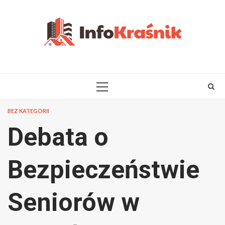
Skip
to
content
PRIMARY
MENU
BEZ KATEGORII
Debata o
Bezpieczeństwie
Seniorów w