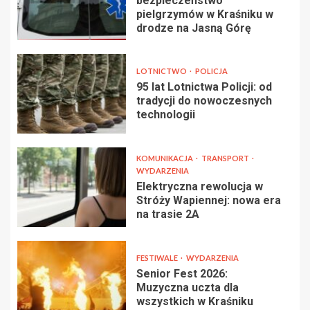
bezpieczeństwo
pielgrzymów w Kraśniku w
drodze na Jasną Górę
LOTNICTWO
POLICJA
95 lat Lotnictwa Policji: od
tradycji do nowoczesnych
technologii
KOMUNIKACJA
TRANSPORT
WYDARZENIA
Elektryczna rewolucja w
Stróży Wapiennej: nowa era
na trasie 2A
FESTIWALE
WYDARZENIA
Senior Fest 2026:
Muzyczna uczta dla
wszystkich w Kraśniku