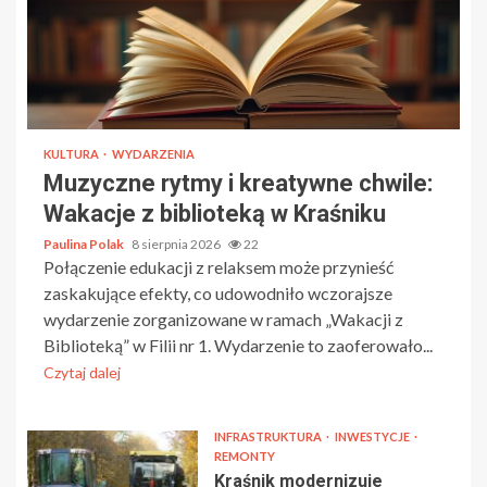
KULTURA
WYDARZENIA
Muzyczne rytmy i kreatywne chwile:
Wakacje z biblioteką w Kraśniku
Paulina Polak
8 sierpnia 2026
22
Połączenie edukacji z relaksem może przynieść
zaskakujące efekty, co udowodniło wczorajsze
wydarzenie zorganizowane w ramach „Wakacji z
Biblioteką” w Filii nr 1. Wydarzenie to zaoferowało...
Czytaj dalej
INFRASTRUKTURA
INWESTYCJE
REMONTY
Kraśnik modernizuje