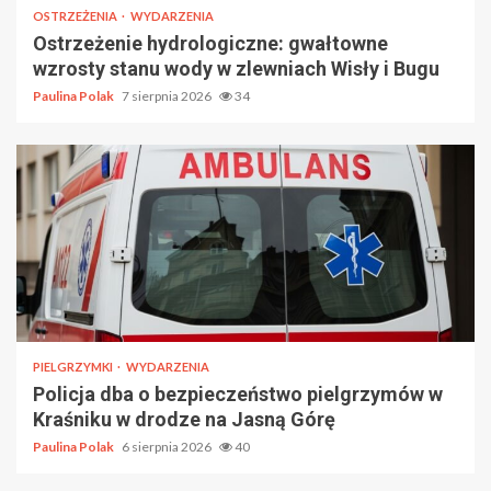
OSTRZEŻENIA
WYDARZENIA
Ostrzeżenie hydrologiczne: gwałtowne
wzrosty stanu wody w zlewniach Wisły i Bugu
Paulina Polak
7 sierpnia 2026
34
PIELGRZYMKI
WYDARZENIA
Policja dba o bezpieczeństwo pielgrzymów w
Kraśniku w drodze na Jasną Górę
Paulina Polak
6 sierpnia 2026
40