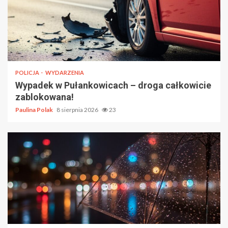
POLICJA
WYDARZENIA
Wypadek w Pułankowicach – droga całkowicie
zablokowana!
Paulina Polak
8 sierpnia 2026
23