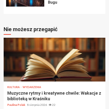
Bugu
Nie możesz przegapić
KULTURA
WYDARZENIA
Muzyczne rytmy i kreatywne chwile: Wakacje z
biblioteką w Kraśniku
Paulina Polak
8 sierpnia 2026
22