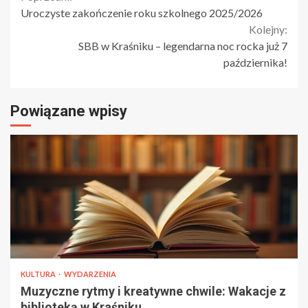
Continue
Uroczyste zakończenie roku szkolnego 2025/2026
Reading
Kolejny:
SBB w Kraśniku – legendarna noc rocka już 7
października!
Powiązane wpisy
KULTURA
WYDARZENIA
Muzyczne rytmy i kreatywne chwile: Wakacje z
biblioteką w Kraśniku