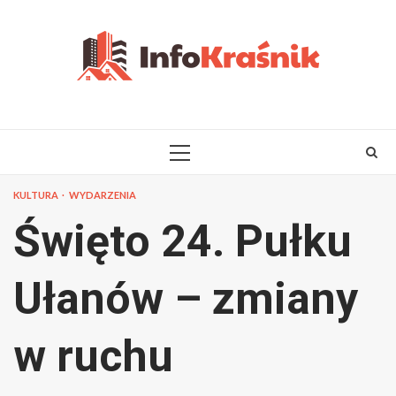
Skip
to
content
PRIMARY
MENU
KULTURA
WYDARZENIA
Święto 24. Pułku
Ułanów – zmiany
w ruchu