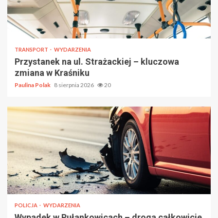
TRANSPORT
WYDARZENIA
Przystanek na ul. Strażackiej – kluczowa
zmiana w Kraśniku
Paulina Polak
8 sierpnia 2026
20
POLICJA
WYDARZENIA
Wypadek w Pułankowicach – droga całkowicie