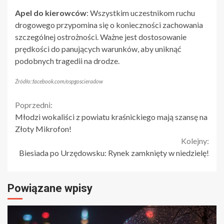
Apel do kierowców
: Wszystkim uczestnikom ruchu
drogowego przypomina się o konieczności zachowania
szczególnej ostrożności. Ważne jest dostosowanie
prędkości do panujących warunków, aby uniknąć
podobnych tragedii na drodze.
Źródło: facebook.com/ospgoscieradow
Continue
Poprzedni:
Młodzi wokaliści z powiatu kraśnickiego mają szansę na
Reading
Złoty Mikrofon!
Kolejny:
Biesiada po Urzędowsku: Rynek zamknięty w niedzielę!
Powiązane wpisy