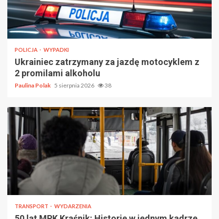
POLICJA
WYPADKI
Ukrainiec zatrzymany za jazdę motocyklem z
2 promilami alkoholu
Paulina Polak
5 sierpnia 2026
38
TRANSPORT
WYDARZENIA
50 lat MPK Kraśnik: Historie w jednym kadrze