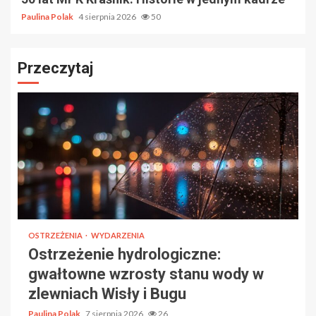
Paulina Polak
4 sierpnia 2026
50
Przeczytaj
OSTRZEŻENIA
WYDARZENIA
Ostrzeżenie hydrologiczne:
gwałtowne wzrosty stanu wody w
zlewniach Wisły i Bugu
Paulina Polak
7 sierpnia 2026
26