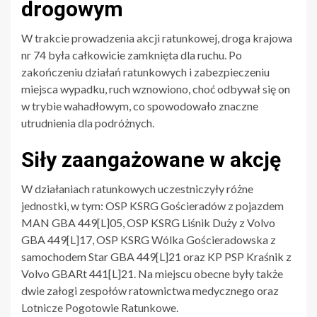
drogowym
W trakcie prowadzenia akcji ratunkowej, droga krajowa
nr 74 była całkowicie zamknięta dla ruchu. Po
zakończeniu działań ratunkowych i zabezpieczeniu
miejsca wypadku, ruch wznowiono, choć odbywał się on
w trybie wahadłowym, co spowodowało znaczne
utrudnienia dla podróżnych.
Siły zaangażowane w akcję
W działaniach ratunkowych uczestniczyły różne
jednostki, w tym: OSP KSRG Gościeradów z pojazdem
MAN GBA 449[L]05, OSP KSRG Liśnik Duży z Volvo
GBA 449[L]17, OSP KSRG Wólka Gościeradowska z
samochodem Star GBA 449[L]21 oraz KP PSP Kraśnik z
Volvo GBARt 441[L]21. Na miejscu obecne były także
dwie załogi zespołów ratownictwa medycznego oraz
Lotnicze Pogotowie Ratunkowe.