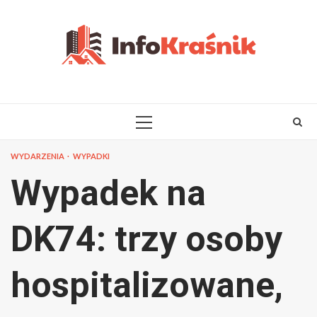
Skip
to
content
PRIMARY
MENU
WYDARZENIA
WYPADKI
Wypadek na
DK74: trzy osoby
hospitalizowane,