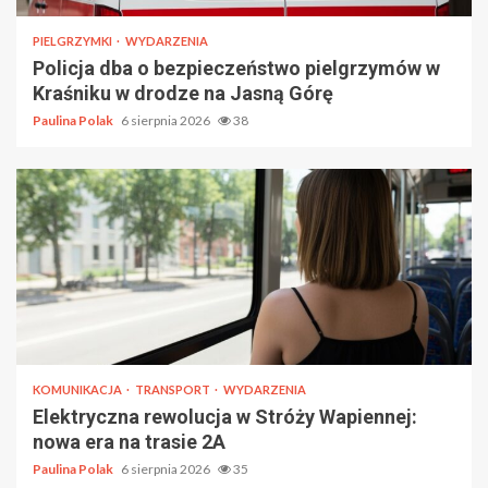
PIELGRZYMKI
WYDARZENIA
Policja dba o bezpieczeństwo pielgrzymów w
Kraśniku w drodze na Jasną Górę
Paulina Polak
6 sierpnia 2026
38
KOMUNIKACJA
TRANSPORT
WYDARZENIA
Elektryczna rewolucja w Stróży Wapiennej:
nowa era na trasie 2A
Paulina Polak
6 sierpnia 2026
35