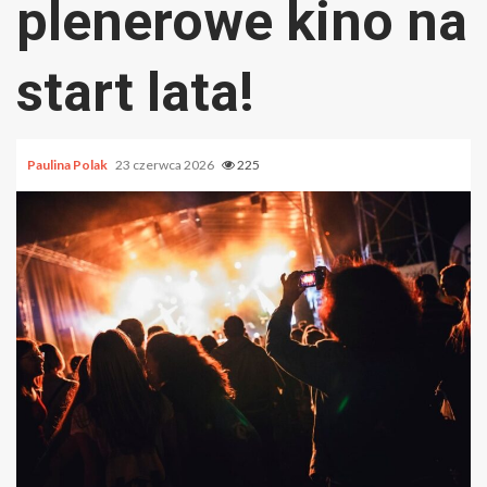
plenerowe kino na
start lata!
Paulina Polak
23 czerwca 2026
225