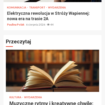
KOMUNIKACJA
TRANSPORT
WYDARZENIA
Elektryczna rewolucja w Stróży Wapiennej:
nowa era na trasie 2A
Paulina Polak
6 sierpnia 2026
44
Przeczytaj
KULTURA
WYDARZENIA
Muzyczne rytmy i kreatywne chwile: