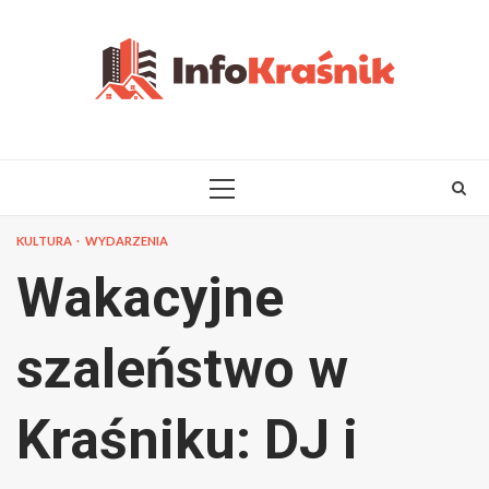
Skip
to
content
PRIMARY
MENU
KULTURA
WYDARZENIA
Wakacyjne
szaleństwo w
Kraśniku: DJ i