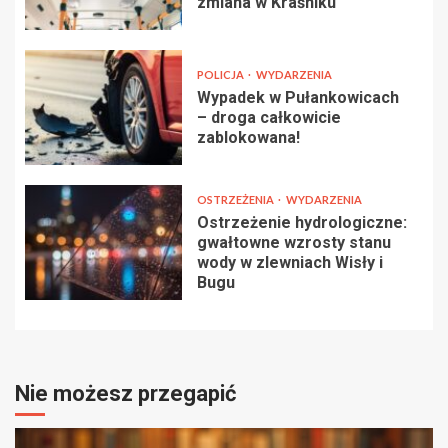
zmiana w Kraśniku
POLICJA
WYDARZENIA
Wypadek w Pułankowicach
– droga całkowicie
zablokowana!
OSTRZEŻENIA
WYDARZENIA
Ostrzeżenie hydrologiczne:
gwałtowne wzrosty stanu
wody w zlewniach Wisły i
Bugu
Nie możesz przegapić