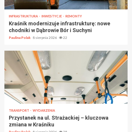
INFRASTRUKTURA
INWESTYCJE
REMONTY
Kraśnik modernizuje infrastrukturę: nowe
chodniki w Dąbrowie Bór i Suchyni
Paulina Polak
8 sierpnia 2026
22
TRANSPORT
WYDARZENIA
Przystanek na ul. Strażackiej – kluczowa
zmiana w Kraśniku
Paulina Polak
8 sierpnia 2026
28