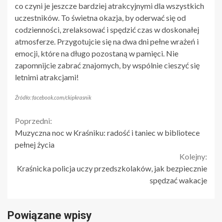
co czyni je jeszcze bardziej atrakcyjnymi dla wszystkich
uczestników. To świetna okazja, by oderwać się od
codzienności, zrelaksować i spędzić czas w doskonałej
atmosferze. Przygotujcie się na dwa dni pełne wrażeń i
emocji, które na długo pozostaną w pamięci. Nie
zapomnijcie zabrać znajomych, by wspólnie cieszyć się
letnimi atrakcjami!
Źródło: facebook.com/ckipkrasnik
Continue
Poprzedni:
Muzyczna noc w Kraśniku: radość i taniec w bibliotece
Reading
pełnej życia
Kolejny:
Kraśnicka policja uczy przedszkolaków, jak bezpiecznie
spędzać wakacje
Powiązane wpisy