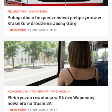
PIELGRZYMKI
WYDARZENIA
Policja dba o bezpieczeństwo pielgrzymów w
Kraśniku w drodze na Jasną Górę
Paulina Polak
6 sierpnia 2026
19
KOMUNIKACJA
TRANSPORT
WYDARZENIA
Elektryczna rewolucja w Stróży Wapiennej:
nowa era na trasie 2A
Paulina Polak
6 sierpnia 2026
17