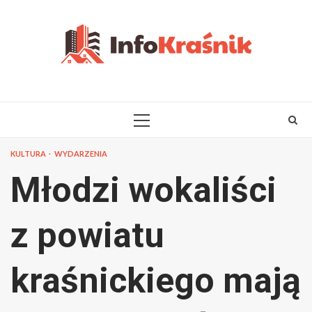
Skip
to
content
PRIMARY
MENU
KULTURA
WYDARZENIA
Młodzi wokaliści
z powiatu
kraśnickiego mają