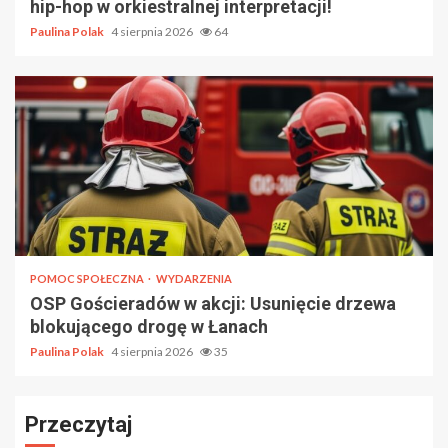
hip-hop w orkiestralnej interpretacji!
Paulina Polak
4 sierpnia 2026
64
POMOC SPOŁECZNA
WYDARZENIA
OSP Gościeradów w akcji: Usunięcie drzewa
blokującego drogę w Łanach
Paulina Polak
4 sierpnia 2026
35
Przeczytaj