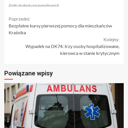
Źródło: facebook.com/powiatkrasnicki
Continue
Poprzedni:
Bezpłatne kursy pierwszej pomocy dla mieszkańców
Reading
Kraśnika
Kolejny:
Wypadek na DK74: trzy osoby hospitalizowane,
kierowca w stanie krytycznym
Powiązane wpisy