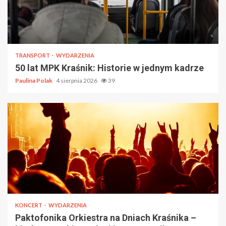
TRANSPORT
WYDARZENIA
50 lat MPK Kraśnik: Historie w jednym kadrze
Paulina Polak
4 sierpnia 2026
39
KONCERT
WYDARZENIA
Paktofonika Orkiestra na Dniach Kraśnika –