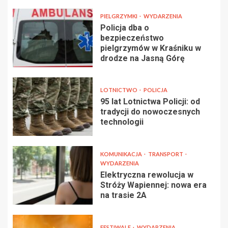
PIELGRZYMKI
WYDARZENIA
Policja dba o
bezpieczeństwo
pielgrzymów w Kraśniku w
drodze na Jasną Górę
LOTNICTWO
POLICJA
95 lat Lotnictwa Policji: od
tradycji do nowoczesnych
technologii
KOMUNIKACJA
TRANSPORT
WYDARZENIA
Elektryczna rewolucja w
Stróży Wapiennej: nowa era
na trasie 2A
FESTIWALE
WYDARZENIA