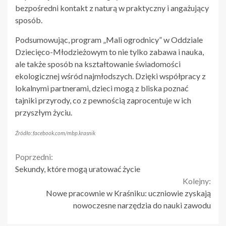
bezpośredni kontakt z naturą w praktyczny i angażujący
sposób.
Podsumowując, program „Mali ogrodnicy” w Oddziale
Dziecięco-Młodzieżowym to nie tylko zabawa i nauka,
ale także sposób na kształtowanie świadomości
ekologicznej wśród najmłodszych. Dzięki współpracy z
lokalnymi partnerami, dzieci mogą z bliska poznać
tajniki przyrody, co z pewnością zaprocentuje w ich
przyszłym życiu.
Źródło: facebook.com/mbp.krasnik
Continue
Poprzedni:
Sekundy, które mogą uratować życie
Reading
Kolejny:
Nowe pracownie w Kraśniku: uczniowie zyskają
nowoczesne narzędzia do nauki zawodu