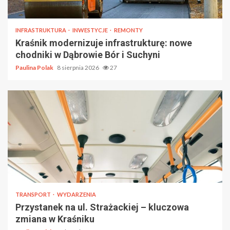
INFRASTRUKTURA
INWESTYCJE
REMONTY
Kraśnik modernizuje infrastrukturę: nowe
chodniki w Dąbrowie Bór i Suchyni
Paulina Polak
8 sierpnia 2026
27
TRANSPORT
WYDARZENIA
Przystanek na ul. Strażackiej – kluczowa
zmiana w Kraśniku