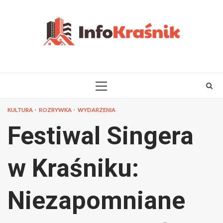
Skip
to
content
PRIMARY
MENU
KULTURA
ROZRYWKA
WYDARZENIA
Festiwal Singera
w Kraśniku:
Niezapomniane