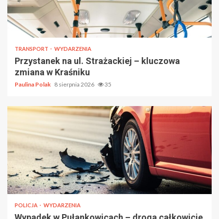
TRANSPORT
WYDARZENIA
Przystanek na ul. Strażackiej – kluczowa
zmiana w Kraśniku
Paulina Polak
8 sierpnia 2026
35
POLICJA
WYDARZENIA
Wypadek w Pułankowicach – droga całkowicie