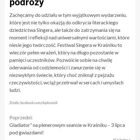
podróży
Zachęcamy do udziału w tym wyjątkowym wydarzeniu,
które jest nie tylko okazją do odkrycia literackiego
dziedzictwa Singera, ale także do zatrzymania się na
moment i refleksji nad uniwersalnymi wartościami, które
niesie jego twórczość. Festiwal Singera w Kraśniku to
wieczór pełen wrażeń, który na długo pozostanie w
pamięci uczestników. Pozwólcie sobie na chwilę
oderwania od codzienności i zanurzenie się w
niezwykłym świecie, który choć zniknął z pejzażu
rzeczywistości, wciąż przetrwał w sercach i umysłach
ludzi.
Źródło: facebook.com/ckipkrasnik
Continue
Poprzedni:
Gladiator” na plenerowym seansie w Kraśniku – 3 lipca
Reading
pod gwiazdami!
Kolejny: