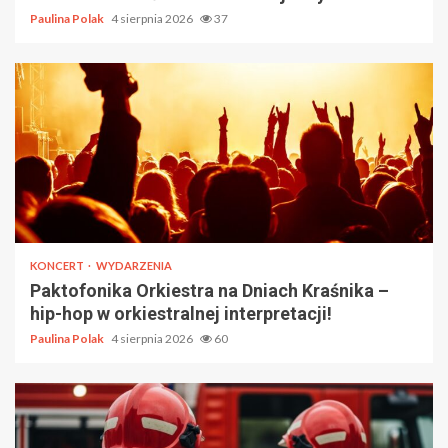
Paulina Polak
4 sierpnia 2026
37
KONCERT
WYDARZENIA
Paktofonika Orkiestra na Dniach Kraśnika –
hip-hop w orkiestralnej interpretacji!
Paulina Polak
4 sierpnia 2026
60