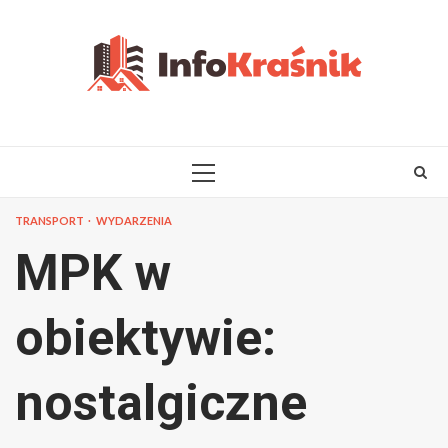
Skip
to
content
PRIMARY
MENU
TRANSPORT
WYDARZENIA
MPK w
obiektywie:
nostalgiczne