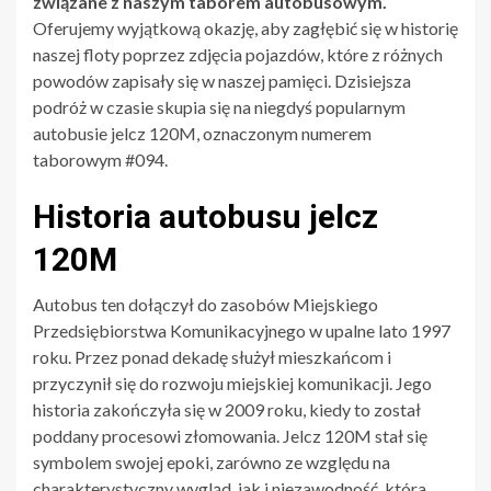
związane z naszym taborem autobusowym.
Oferujemy wyjątkową okazję, aby zagłębić się w historię
naszej floty poprzez zdjęcia pojazdów, które z różnych
powodów zapisały się w naszej pamięci. Dzisiejsza
podróż w czasie skupia się na niegdyś popularnym
autobusie jelcz 120M, oznaczonym numerem
taborowym #094.
Historia autobusu jelcz
120M
Autobus ten dołączył do zasobów Miejskiego
Przedsiębiorstwa Komunikacyjnego w upalne lato 1997
roku. Przez ponad dekadę służył mieszkańcom i
przyczynił się do rozwoju miejskiej komunikacji. Jego
historia zakończyła się w 2009 roku, kiedy to został
poddany procesowi złomowania. Jelcz 120M stał się
symbolem swojej epoki, zarówno ze względu na
charakterystyczny wygląd, jak i niezawodność, która