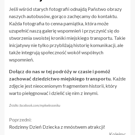
Jeśli wśród starych fotografii odnajdą Państwo obrazy
naszych autobusów, gorąco zachęcamy do kontaktu.
Każda fotografia to cenna pamiątka, która może
uzupełnić naszą galerię wspomnień i przyczynić się do
stworzenia swoistej kroniki miejskiego transportu. Takie
inicjatywy nie tylko przybliżają historię komunikacji, ale
także integrują społeczność wokół wspólnych
wspomnień.
Dołącz do nas w tej podróży w czasie i pomóż
zachować dziedzictwo miejskiego transportu.
Każde
zdjęcie jest nieocenionym fragmentem historii, który
warto pielęgnować i dzielić się nim z innymi.
Źródło: facebook.com/mpkwkrasniku
Continue
Poprzedni:
Rodzinny Dzień Dziecka z mnóstwem atrakcji!
Reading
Kolejny: