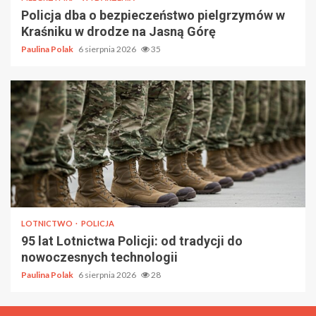
Policja dba o bezpieczeństwo pielgrzymów w
Kraśniku w drodze na Jasną Górę
Paulina Polak
6 sierpnia 2026
35
LOTNICTWO
POLICJA
95 lat Lotnictwa Policji: od tradycji do
nowoczesnych technologii
Paulina Polak
6 sierpnia 2026
28