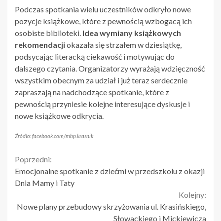
Podczas spotkania wielu uczestników odkryło nowe
pozycje książkowe, które z pewnością wzbogacą ich
osobiste biblioteki.
Idea wymiany książkowych
rekomendacji
okazała się strzałem w dziesiątkę,
podsycając literacką ciekawość i motywując do
dalszego czytania. Organizatorzy wyrażają wdzięczność
wszystkim obecnym za udział i już teraz serdecznie
zapraszają na nadchodzące spotkanie, które z
pewnością przyniesie kolejne interesujące dyskusje i
nowe książkowe odkrycia.
Źródło: facebook.com/mbp.krasnik
Continue
Poprzedni:
Emocjonalne spotkanie z dziećmi w przedszkolu z okazji
Reading
Dnia Mamy i Taty
Kolejny:
Nowe plany przebudowy skrzyżowania ul. Krasińskiego,
Słowackiego i Mickiewicza