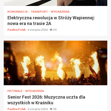
KOMUNIKACJA
TRANSPORT
WYDARZENIA
Elektryczna rewolucja w Stróży Wapiennej:
nowa era na trasie 2A
Paulina Polak
6 sierpnia 2026
34
FESTIWALE
WYDARZENIA
Senior Fest 2026: Muzyczna uczta dla
wszystkich w Kraśniku
Paulina Polak
6 sierpnia 2026
38