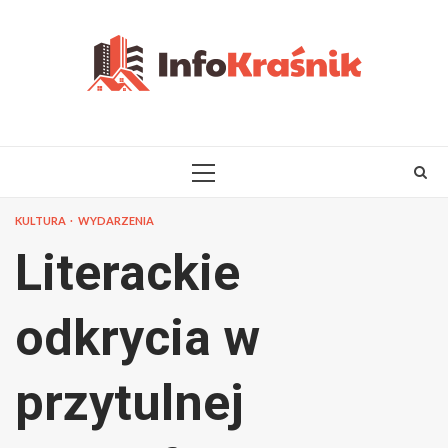
Skip
to
content
PRIMARY
MENU
KULTURA
WYDARZENIA
Literackie
odkrycia w
przytulnej