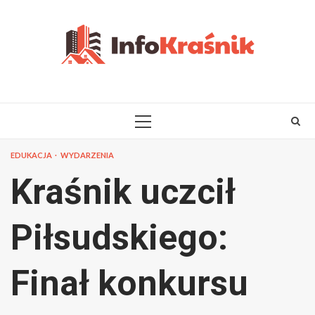
Skip
to
content
PRIMARY
MENU
EDUKACJA
WYDARZENIA
Kraśnik uczcił
Piłsudskiego:
Finał konkursu