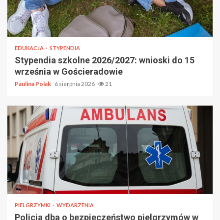
EDUKACJA
STYPENDIA
Stypendia szkolne 2026/2027: wnioski do 15
września w Gościeradowie
Paulina Polak
6 sierpnia 2026
21
PIELGRZYMKI
WYDARZENIA
Policja dba o bezpieczeństwo pielgrzymów w