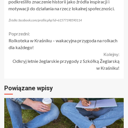
podkreśliło znaczenie historii jako źródła inspiracji i
motywacji do działania na rzecz lokalnej społeczności.
Źródło: facebook.com/profile.php?id=61577198590114
Continue
Poprzedni:
Rolkoteka w Kraśniku – wakacyjna przygoda na rolkach
Reading
dla każdego!
Kolejny:
Odkryj letnie żeglarskie przygody z Szkółką Żeglarską
w Kraśniku!
Powiązane wpisy