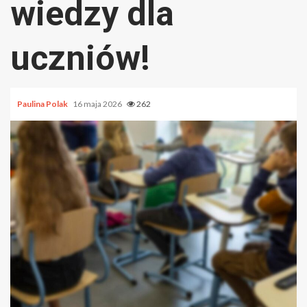
wiedzy dla
uczniów!
Paulina Polak
16 maja 2026
262