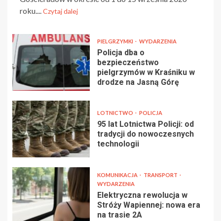
roku....
Czytaj dalej
PIELGRZYMKI
WYDARZENIA
Policja dba o
bezpieczeństwo
pielgrzymów w Kraśniku w
drodze na Jasną Górę
LOTNICTWO
POLICJA
95 lat Lotnictwa Policji: od
tradycji do nowoczesnych
technologii
KOMUNIKACJA
TRANSPORT
WYDARZENIA
Elektryczna rewolucja w
Stróży Wapiennej: nowa era
na trasie 2A