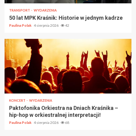
TRANSPORT
WYDARZENIA
50 lat MPK Kraśnik: Historie w jednym kadrze
Paulina Polak
4 sierpnia 2026
42
KONCERT
WYDARZENIA
Paktofonika Orkiestra na Dniach Kraśnika –
hip-hop w orkiestralnej interpretacji!
Paulina Polak
4 sierpnia 2026
68