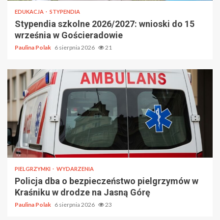
EDUKACJA
STYPENDIA
Stypendia szkolne 2026/2027: wnioski do 15
września w Gościeradowie
Paulina Polak
6 sierpnia 2026
21
PIELGRZYMKI
WYDARZENIA
Policja dba o bezpieczeństwo pielgrzymów w
Kraśniku w drodze na Jasną Górę
Paulina Polak
6 sierpnia 2026
23