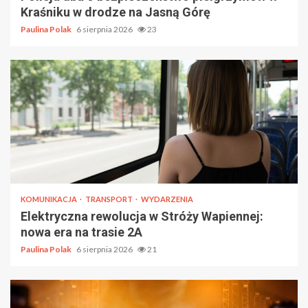
Kraśniku w drodze na Jasną Górę
Paulina Polak
6 sierpnia 2026
23
KOMUNIKACJA
TRANSPORT
WYDARZENIA
Elektryczna rewolucja w Stróży Wapiennej:
nowa era na trasie 2A
Paulina Polak
6 sierpnia 2026
21