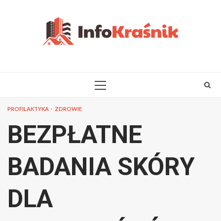
Skip
to
content
PRIMARY
MENU
PROFILAKTYKA
ZDROWIE
BEZPŁATNE
BADANIA SKÓRY
DLA