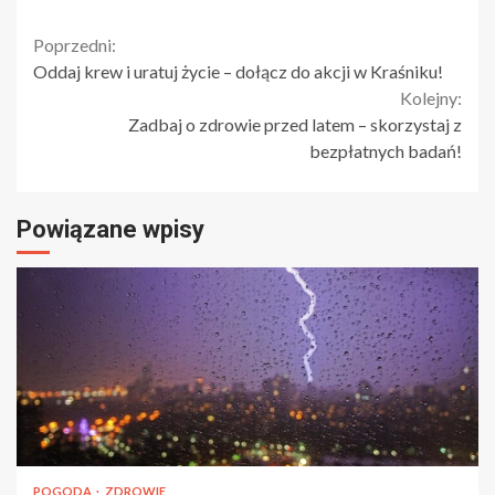
Continue
Poprzedni:
Oddaj krew i uratuj życie – dołącz do akcji w Kraśniku!
Reading
Kolejny:
Zadbaj o zdrowie przed latem – skorzystaj z
bezpłatnych badań!
Powiązane wpisy
POGODA
ZDROWIE