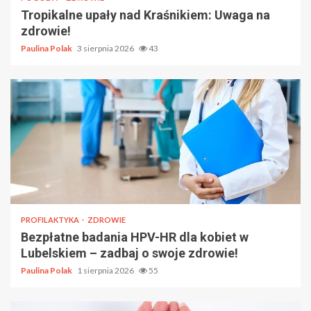
Tropikalne upały nad Kraśnikiem: Uwaga na
zdrowie!
Paulina Polak
3 sierpnia 2026
43
PROFILAKTYKA
ZDROWIE
Bezpłatne badania HPV-HR dla kobiet w
Lubelskiem – zadbaj o swoje zdrowie!
Paulina Polak
1 sierpnia 2026
55