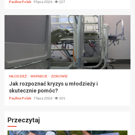
Paulina Polak
9 lipca 2026
127
MŁODZIEŻ
WSPARCIE
ZDROWIE
Jak rozpoznać kryzys u młodzieży i
skutecznie pomóc?
Paulina Polak
7 lipca 2026
101
Przeczytaj