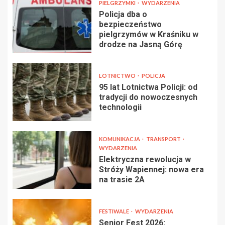
PIELGRZYMKI
WYDARZENIA
Policja dba o
bezpieczeństwo
pielgrzymów w Kraśniku w
drodze na Jasną Górę
LOTNICTWO
POLICJA
95 lat Lotnictwa Policji: od
tradycji do nowoczesnych
technologii
KOMUNIKACJA
TRANSPORT
WYDARZENIA
Elektryczna rewolucja w
Stróży Wapiennej: nowa era
na trasie 2A
FESTIWALE
WYDARZENIA
Senior Fest 2026: