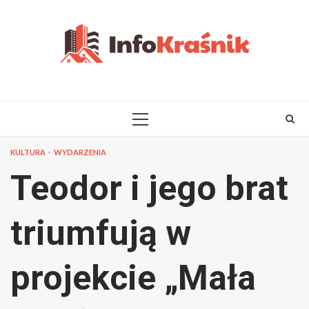
Skip
to
content
PRIMARY
MENU
KULTURA
WYDARZENIA
Teodor i jego brat
triumfują w
projekcie „Mała