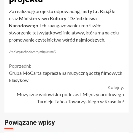
Za realizację projektu odpowiadają
Instytut Książki
oraz
Ministerstwo Kultury i Dziedzictwa
Narodowego
. Ich zaangażowanie umożliwiło
stworzenie tej wyjątkowej inicjatywy, która ma na celu
promowanie czytelnictwa wśród najmłodszych.
Źródło: facebook.com/mbp.krasnik
Continue
Poprzedni:
Grupa MoCarta zaprasza na muzyczną ucztę filmowych
Reading
klasyków
Kolejny:
Muzyczne widowisko podczas I Międzynarodowego
Turnieju Tańca Towarzyskiego w Kraśniku!
Powiązane wpisy