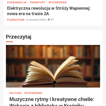
KOMUNIKACJA
TRANSPORT
WYDARZENIA
Elektryczna rewolucja w Stróży Wapiennej:
nowa era na trasie 2A
Paulina Polak
6 sierpnia 2026
37
Przeczytaj
KULTURA
WYDARZENIA
Muzyczne rytmy i kreatywne chwile:
Wakacje z biblioteką w Kraśniku