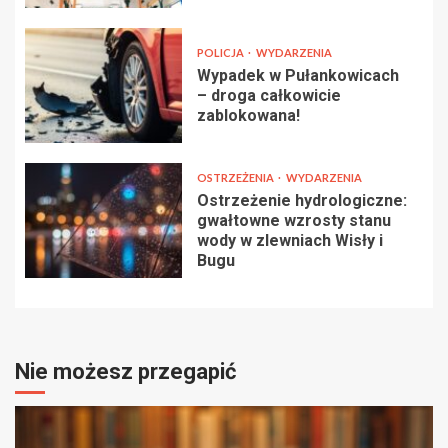
POLICJA
WYDARZENIA
Wypadek w Pułankowicach
– droga całkowicie
zablokowana!
OSTRZEŻENIA
WYDARZENIA
Ostrzeżenie hydrologiczne:
gwałtowne wzrosty stanu
wody w zlewniach Wisły i
Bugu
Nie możesz przegapić