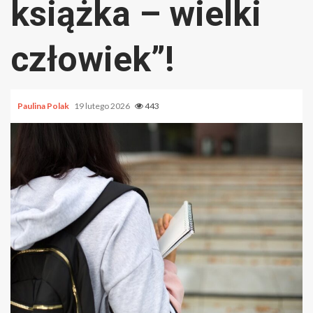
książka – wielki
człowiek”!
Paulina Polak
19 lutego 2026
443