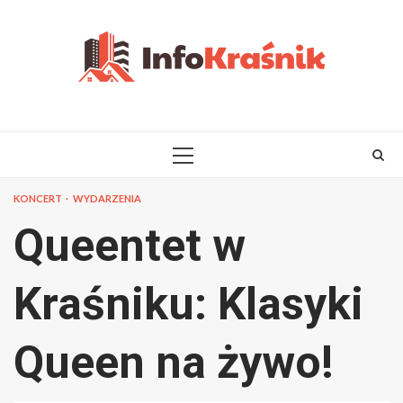
Skip
to
content
PRIMARY
MENU
KONCERT
WYDARZENIA
Queentet w
Kraśniku: Klasyki
Queen na żywo!