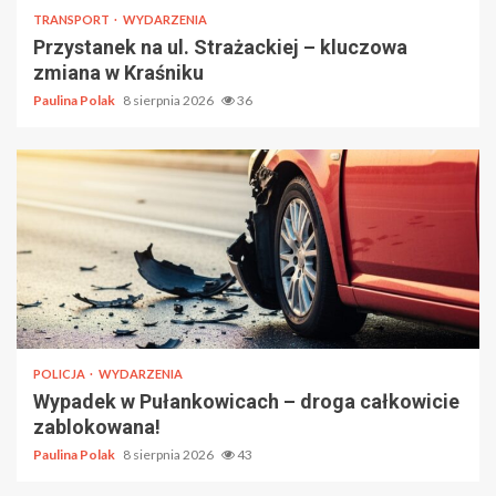
TRANSPORT
WYDARZENIA
Przystanek na ul. Strażackiej – kluczowa
zmiana w Kraśniku
Paulina Polak
8 sierpnia 2026
36
POLICJA
WYDARZENIA
Wypadek w Pułankowicach – droga całkowicie
zablokowana!
Paulina Polak
8 sierpnia 2026
43