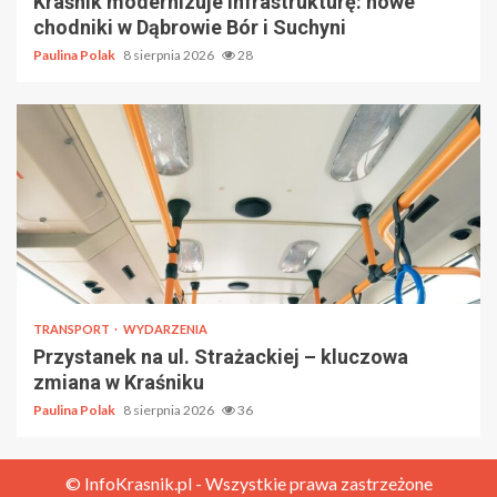
Kraśnik modernizuje infrastrukturę: nowe
chodniki w Dąbrowie Bór i Suchyni
Paulina Polak
8 sierpnia 2026
28
TRANSPORT
WYDARZENIA
Przystanek na ul. Strażackiej – kluczowa
zmiana w Kraśniku
Paulina Polak
8 sierpnia 2026
36
© InfoKrasnik.pl - Wszystkie prawa zastrzeżone