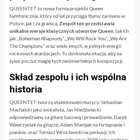
QUEENTET to nowa forma projektu Queen
Symfonicznie, który od lat przyciąga tłumy zarówno w
Polsce, jak i za granicą.
Zespół ten przedstawia
unikalne wersje klasycznych utworów Queen
, takich
jak „Bohemian Rhapsody”, „We Will Rock You”, „We Are
The Champions” oraz wiele innych, w pełnych energii
rockowych aranżacjach. To doskonała okazja, aby na
żywo poczuć magię tych nieśmiertelnych kompozycji.
Skład zespołu i ich wspólna
historia
QUEENTET tworzą utalentowani muzycy: Sebastian
Machalski jako wokalista, Jan Niedźwiecki
odpowiedzialny za gitarę basową i prowadzenie, Darek
Wawrzyniak na gitarze, Adam Manijak na fortepianie i
pianinie, oraz Tomasz Wrocławski na perkusji. Ich
wspólna przygoda rozpoczęła się w 2018 roku, podczas