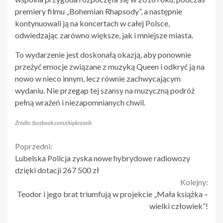
premiery filmu „Bohemian Rhapsody”, a następnie
kontynuowali ją na koncertach w całej Polsce,
odwiedzając zarówno większe, jak i mniejsze miasta.
To wydarzenie jest doskonałą okazją, aby ponownie
przeżyć emocje związane z muzyką Queen i odkryć ją na
nowo w nieco innym, lecz równie zachwycającym
wydaniu. Nie przegap tej szansy na muzyczną podróż
pełną wrażeń i niezapomnianych chwil.
Źródło: facebook.com/ckipkrasnik
Continue
Poprzedni:
Lubelska Policja zyska nowe hybrydowe radiowozy
Reading
dzięki dotacji 267 500 zł
Kolejny:
Teodor i jego brat triumfują w projekcie „Mała książka –
wielki człowiek”!