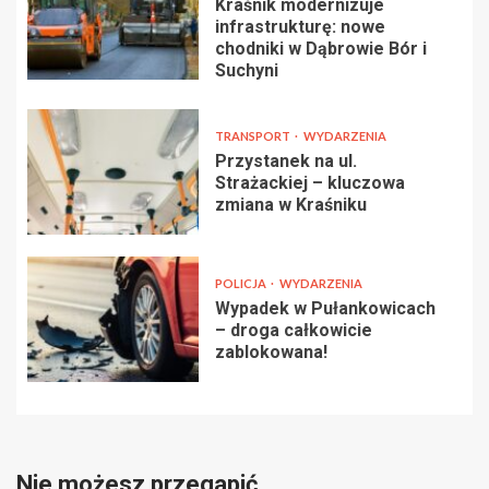
Kraśnik modernizuje
infrastrukturę: nowe
chodniki w Dąbrowie Bór i
Suchyni
TRANSPORT
WYDARZENIA
Przystanek na ul.
Strażackiej – kluczowa
zmiana w Kraśniku
POLICJA
WYDARZENIA
Wypadek w Pułankowicach
– droga całkowicie
zablokowana!
Nie możesz przegapić