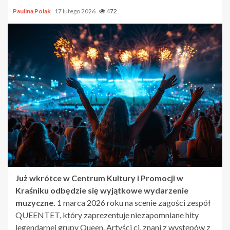
Paulina Polak
17 lutego 2026
472
Już wkrótce w Centrum Kultury i Promocji w
Kraśniku odbędzie się wyjątkowe wydarzenie
muzyczne.
1 marca 2026 roku na scenie zagości zespół
QUEENTET, który zaprezentuje niezapomniane hity
legendarnej grupy Queen. Artyści ci, znani z występów z