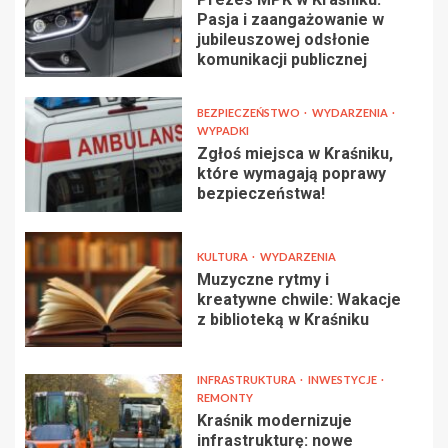
Pasja i zaangażowanie w
jubileuszowej odsłonie
komunikacji publicznej
BEZPIECZEŃSTWO
WYDARZENIA
WYPADKI
Zgłoś miejsca w Kraśniku,
które wymagają poprawy
bezpieczeństwa!
KULTURA
WYDARZENIA
Muzyczne rytmy i
kreatywne chwile: Wakacje
z biblioteką w Kraśniku
INFRASTRUKTURA
INWESTYCJE
REMONTY
Kraśnik modernizuje
infrastrukturę: nowe