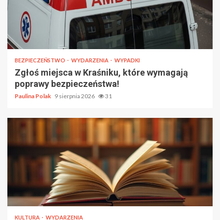
BEZPIECZEŃSTWO
WYDARZENIA
WYPADKI
Zgłoś miejsca w Kraśniku, które wymagają
poprawy bezpieczeństwa!
Paulina Polak
9 sierpnia 2026
31
KULTURA
WYDARZENIA