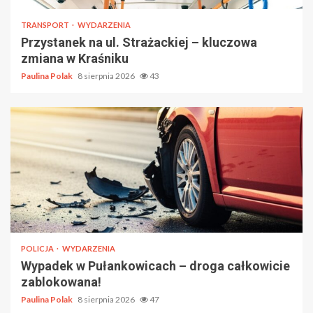
TRANSPORT
WYDARZENIA
Przystanek na ul. Strażackiej – kluczowa
zmiana w Kraśniku
Paulina Polak
8 sierpnia 2026
43
POLICJA
WYDARZENIA
Wypadek w Pułankowicach – droga całkowicie
zablokowana!
Paulina Polak
8 sierpnia 2026
47