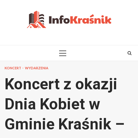
Skip
to
content
PRIMARY
MENU
KONCERT
WYDARZENIA
Koncert z okazji
Dnia Kobiet w
Gminie Kraśnik –