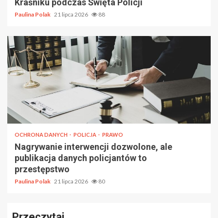
Kraśniku podczas Święta Policji
Paulina Polak
21 lipca 2026
88
OCHRONA DANYCH
POLICJA
PRAWO
Nagrywanie interwencji dozwolone, ale
publikacja danych policjantów to
przestępstwo
Paulina Polak
21 lipca 2026
80
Przeczytaj