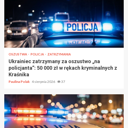
OSZUSTWA
POLICJA
ZATRZYMANIA
Ukrainiec zatrzymany za oszustwo „na
policjanta”: 50 000 zł w rękach kryminalnych z
Kraśnika
Paulina Polak
4 sierpnia 2026
37