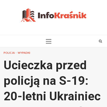
Skip
to
content
PRIMARY
MENU
POLICJA
WYPADKI
Ucieczka przed
policją na S-19:
20-letni Ukrainiec