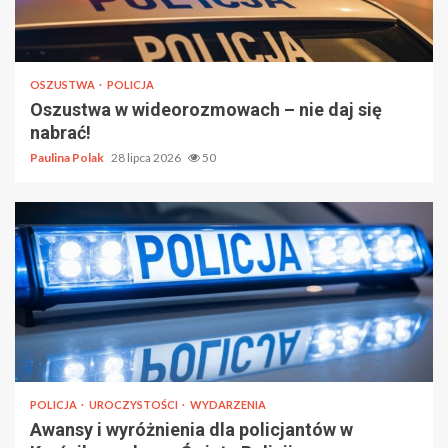
OSZUSTWA
POLICJA
Oszustwa w wideorozmowach – nie daj się
nabrać!
Paulina Polak
28 lipca 2026
50
POLICJA
UROCZYSTOŚCI
WYDARZENIA
Awansy i wyróżnienia dla policjantów w