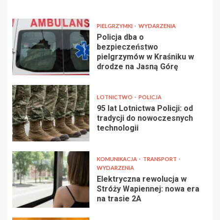
PIELGRZYMKI
WYDARZENIA
Policja dba o
bezpieczeństwo
pielgrzymów w Kraśniku w
drodze na Jasną Górę
LOTNICTWO
POLICJA
95 lat Lotnictwa Policji: od
tradycji do nowoczesnych
technologii
KOMUNIKACJA
TRANSPORT
WYDARZENIA
Elektryczna rewolucja w
Stróży Wapiennej: nowa era
na trasie 2A