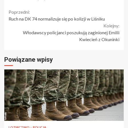
Continue
Poprzedni:
Ruch na DK 74 normalizuje się po kolizji w Liśniku
Reading
Kolejny:
Włodawscy policjanci poszukują zaginionej Emilii
Kwiecień z Okuninki
Powiązane wpisy
LOTNICTWO
POLICJA