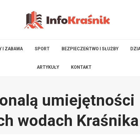
Y I ZABAWA
SPORT
BEZPIECZEŃTWO I SŁUŻBY
DZI
ARTYKUŁY
KONTAKT
onalą umiejętności
ch wodach Kraśnika