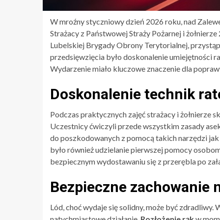
W mroźny styczniowy dzień 2026 roku, nad Zalewe
Strażacy z Państwowej Straży Pożarnej i żołnierze 
Lubelskiej Brygady Obrony Terytorialnej, przystą
przedsięwzięcia było doskonalenie umiejętności 
Wydarzenie miało kluczowe znaczenie dla poprawy w
Doskonalenie technik ra
Podczas praktycznych zajęć strażacy i żołnierze sk
Uczestnicy ćwiczyli przede wszystkim zasady asek
do poszkodowanych z pomocą takich narzędzi jak 
było również udzielanie pierwszej pomocy osobom 
bezpiecznym wydostawaniu się z przerębla po zał
Bezpieczne zachowanie n
Lód, choć wydaje się solidny, może być zdradliwy
natychmiastowe działanie.
Rozłożenie rąk
w momen