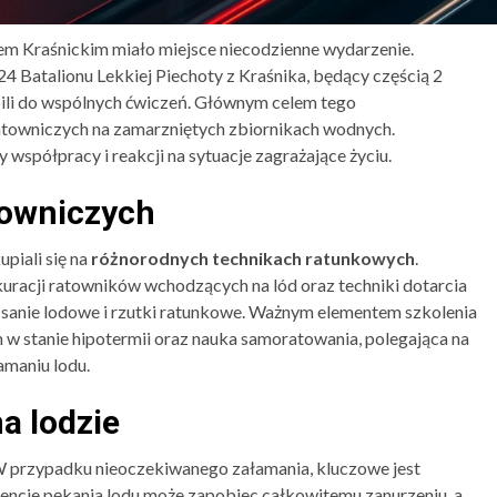
m Kraśnickim miało miejsce niecodzienne wydarzenie.
24 Batalionu Lekkiej Piechoty z Kraśnika, będący częścią 2
pili do wspólnych ćwiczeń. Głównym celem tego
ratowniczych na zamarzniętych zbiornikach wodnych.
spółpracy i reakcji na sytuacje zagrażające życiu.
towniczych
upiali się na
różnorodnych technikach ratunkowych
.
uracji ratowników wchodzących na lód oraz techniki dotarcia
sanie lodowe i rzutki ratunkowe. Ważnym elementem szkolenia
w stanie hipotermii oraz nauka samoratowania, polegająca na
amaniu lodu.
a lodzie
. W przypadku nieoczekiwanego załamania, kluczowe jest
cie pękania lodu może zapobiec całkowitemu zanurzeniu, a