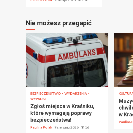
Nie możesz przegapić
BEZPIECZEŃSTWO
WYDARZENIA
KULTUR
WYPADKI
Muzyc
Zgłoś miejsca w Kraśniku,
chwil
które wymagają poprawy
w Kra
bezpieczeństwa!
Paulina 
Paulina Polak
9 sierpnia 2026
16