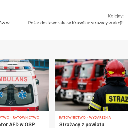
Kolejny:
dów w
Pożar dostawczaka w Kraśniku: strażacy w akcji!
ŃSTWO
RATOWNICTWO
RATOWNICTWO
WYDARZENIA
lator AED w OSP
Strażacy z powiatu