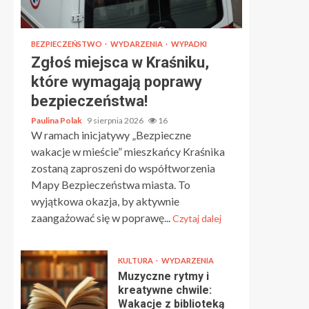
BEZPIECZEŃSTWO
WYDARZENIA
WYPADKI
Zgłoś miejsca w Kraśniku,
które wymagają poprawy
bezpieczeństwa!
Paulina Polak
9 sierpnia 2026
16
W ramach inicjatywy „Bezpieczne
wakacje w mieście” mieszkańcy Kraśnika
zostaną zaproszeni do współtworzenia
Mapy Bezpieczeństwa miasta. To
wyjątkowa okazja, by aktywnie
zaangażować się w poprawę...
Czytaj dalej
KULTURA
WYDARZENIA
Muzyczne rytmy i
kreatywne chwile:
Wakacje z biblioteką