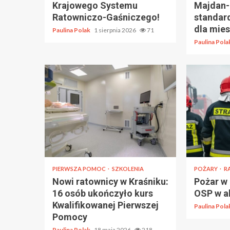
Krajowego Systemu
Majdan-
Ratowniczo-Gaśniczego!
standar
dla mie
Paulina Polak
1 sierpnia 2026
71
Paulina Pol
PIERWSZA POMOC
SZKOLENIA
POŻARY
R
Nowi ratownicy w Kraśniku:
Pożar w 
16 osób ukończyło kurs
OSP w a
Kwalifikowanej Pierwszej
Paulina Pol
Pomocy
Paulina Polak
18 maja 2026
218