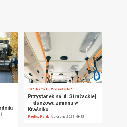
TRANSPORT
WYDARZENIA
Przystanek na ul. Strażackiej
– kluczowa zmiana w
odniki
Kraśniku
i
Paulina Polak
8 sierpnia 2026
33