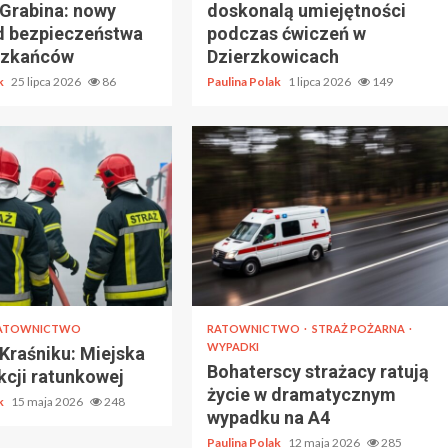
Grabina: nowy
doskonalą umiejętności
d bezpieczeństwa
podczas ćwiczeń w
szkańców
Dzierzkowicach
ak
25 lipca 2026
86
Paulina Polak
1 lipca 2026
149
ATOWNICTWO
RATOWNICTWO
STRAŻ POŻARNA
WYPADKI
Kraśniku: Miejska
Bohaterscy strażacy ratują
kcji ratunkowej
życie w dramatycznym
ak
15 maja 2026
248
wypadku na A4
Paulina Polak
12 maja 2026
285