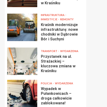
w Kraśniku
INFRASTRUKTURA
INWESTYCJE
REMONTY
Kraśnik modernizuje
infrastrukturę: nowe
chodniki w Dąbrowie
Bór i Suchyni
TRANSPORT
WYDARZENIA
Przystanek na ul.
Strażackiej –
kluczowa zmiana w
Kraśniku
POLICJA
WYDARZENIA
Wypadek w
Pułankowicach –
droga całkowicie
zablokowana!