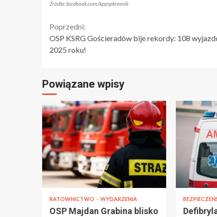
Źródło: facebook.com/kppspkrasnik
Continue
Poprzedni:
OSP KSRG Gościeradów bije rekordy: 108 wyjaz
Reading
2025 roku!
Powiązane wpisy
RATOWNICTWO
WYDARZENIA
BEZPIECZE
OSP Majdan Grabina blisko
Defibry