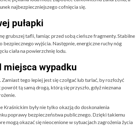
runek najbezpieczniejszego cofnięcia się.
ej pułapki
onę grubszej tafli, łamiąc przed sobą cieńsze fragmenty. Stabilne
do bezpiecznego wyjścia. Następnie, energiczne ruchy nóg
iu ciała na powierzchnię lodu.
od miejsca wypadku
Zamiast tego lepiej jest się czołgać lub turlać, by rozłożyć
t powrót tą samą drogą, którą się przyszło, gdyż nieznana
ożenie.
e Kraśnickim były nie tylko okazją do doskonalenia
unku poprawy bezpieczeństwa publicznego. Dzięki takiemu
tóre mogą okazać się nieocenione w sytuacjach zagrożenia życia