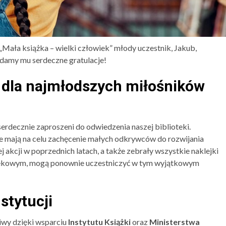
Mała książka – wielki człowiek” młody uczestnik, Jakub,
damy mu serdeczne gratulacje!
i dla najmłodszych miłośników
erdecznie zaproszeni do odwiedzenia naszej biblioteki.
re mają na celu zachęcenie małych odkrywców do rozwijania
 tej akcji w poprzednich latach, a także zebrały wszystkie naklejki
wiekowym, mogą ponownie uczestniczyć w tym wyjątkowym
stytucji
liwy dzięki wsparciu
Instytutu Książki
oraz
Ministerstwa