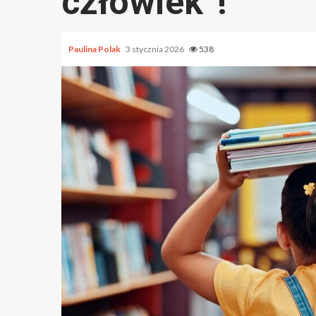
człowiek”!
Paulina Polak
3 stycznia 2026
538