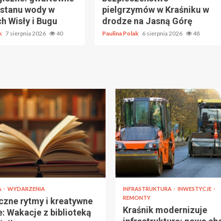
 stanu wody w
pielgrzymów w Kraśniku w
h Wisły i Bugu
drodze na Jasną Górę
ak
7 sierpnia 2026
40
Paulina Polak
6 sierpnia 2026
48
A
WYDARZENIA
INFRASTRUKTURA
INWESTYCJE
REMONTY
zne rytmy i kreatywne
Kraśnik modernizuje
e: Wakacje z biblioteką