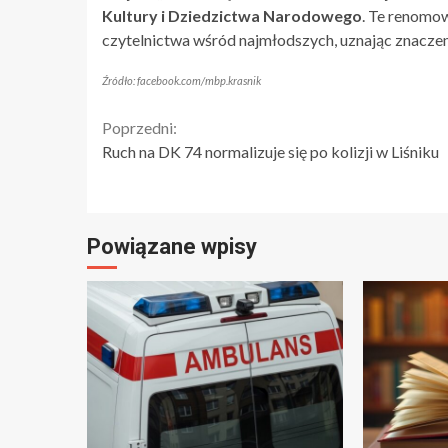
Kultury i Dziedzictwa Narodowego
. Te renomow
czytelnictwa wśród najmłodszych, uznając znaczeni
Źródło: facebook.com/mbp.krasnik
Continue
Poprzedni:
Ruch na DK 74 normalizuje się po kolizji w Liśniku
Reading
Powiązane wpisy