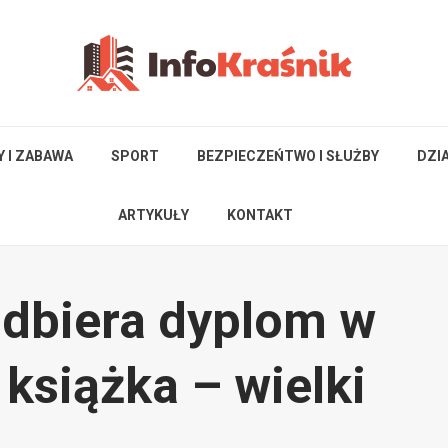
Y I ZABAWA
SPORT
BEZPIECZEŃTWO I SŁUŻBY
DZI
ARTYKUŁY
KONTAKT
dbiera dyplom w
 książka – wielki