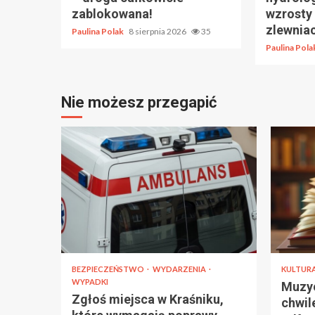
zablokowana!
wzrosty
zlewniac
Paulina Polak
8 sierpnia 2026
35
Paulina Pol
Nie możesz przegapić
BEZPIECZEŃSTWO
WYDARZENIA
KULTUR
WYPADKI
Muzyc
Zgłoś miejsca w Kraśniku,
chwil