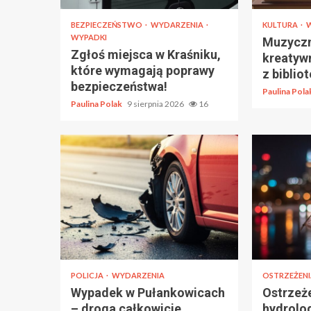
BEZPIECZEŃSTWO
WYDARZENIA
KULTURA
WYPADKI
Muzyczn
Zgłoś miejsca w Kraśniku,
kreatyw
które wymagają poprawy
z biblio
bezpieczeństwa!
Paulina Pol
Paulina Polak
9 sierpnia 2026
16
POLICJA
WYDARZENIA
OSTRZEŻEN
Wypadek w Pułankowicach
Ostrzeż
– droga całkowicie
hydrolo