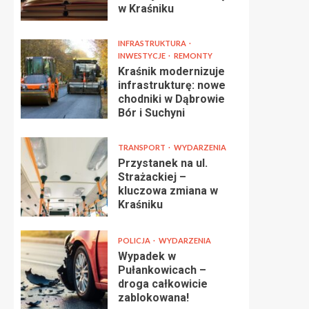
w Kraśniku
INFRASTRUKTURA
INWESTYCJE
REMONTY
Kraśnik modernizuje
infrastrukturę: nowe
chodniki w Dąbrowie
Bór i Suchyni
TRANSPORT
WYDARZENIA
Przystanek na ul.
Strażackiej –
kluczowa zmiana w
Kraśniku
POLICJA
WYDARZENIA
Wypadek w
Pułankowicach –
droga całkowicie
zablokowana!