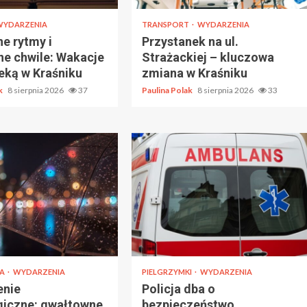
WYDARZENIA
TRANSPORT
WYDARZENIA
e rytmy i
Przystanek na ul.
ne chwile: Wakacje
Strażackiej – kluczowa
teką w Kraśniku
zmiana w Kraśniku
ak
8 sierpnia 2026
37
Paulina Polak
8 sierpnia 2026
33
IA
WYDARZENIA
PIELGRZYMKI
WYDARZENIA
enie
Policja dba o
giczne: gwałtowne
bezpieczeństwo