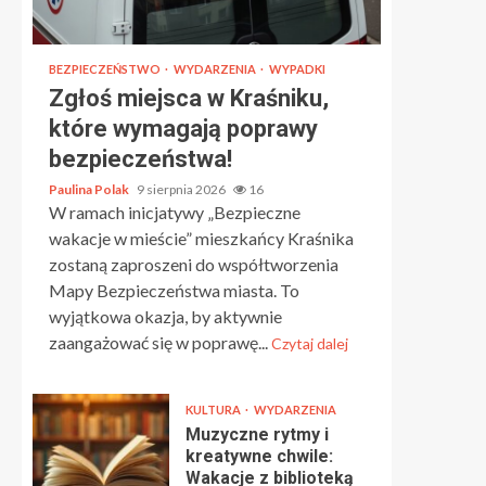
BEZPIECZEŃSTWO
WYDARZENIA
WYPADKI
Zgłoś miejsca w Kraśniku,
które wymagają poprawy
bezpieczeństwa!
Paulina Polak
9 sierpnia 2026
16
W ramach inicjatywy „Bezpieczne
wakacje w mieście” mieszkańcy Kraśnika
zostaną zaproszeni do współtworzenia
Mapy Bezpieczeństwa miasta. To
wyjątkowa okazja, by aktywnie
zaangażować się w poprawę...
Czytaj dalej
KULTURA
WYDARZENIA
Muzyczne rytmy i
kreatywne chwile:
Wakacje z biblioteką