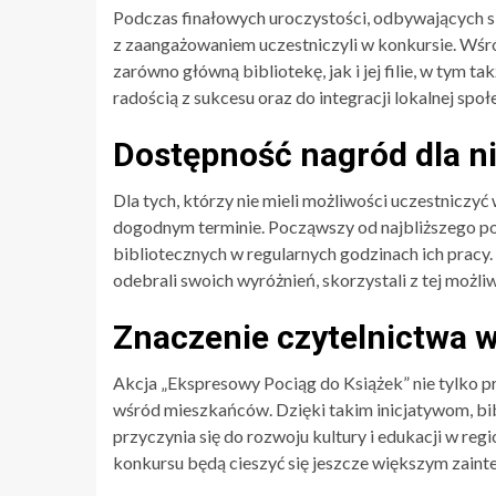
Podczas finałowych uroczystości, odbywających s
z zaangażowaniem uczestniczyli w konkursie. Wśród
zarówno główną bibliotekę, jak i jej filie, w tym tak
radością z sukcesu oraz do integracji lokalnej społ
Dostępność nagród dla n
Dla tych, którzy nie mieli możliwości uczestniczy
dogodnym terminie. Począwszy od najbliższego po
bibliotecznych w regularnych godzinach ich pracy. 
odebrali swoich wyróżnień, skorzystali z tej możli
Znaczenie czytelnictwa 
Akcja „Ekspresowy Pociąg do Książek” nie tylko p
wśród mieszkańców. Dzięki takim inicjatywom, bibl
przyczynia się do rozwoju kultury i edukacji w regi
konkursu będą cieszyć się jeszcze większym zain