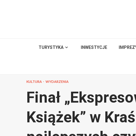
Skip
to
content
TURYSTYKA
INWESTYCJE
IMPREZ
KULTURA
WYDARZENIA
Finał „Ekspres
Książek” w Kraś