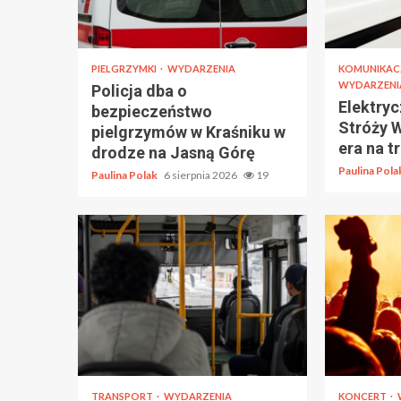
PIELGRZYMKI
WYDARZENIA
KOMUNIKAC
WYDARZENI
Policja dba o
Elektryc
bezpieczeństwo
Stróży 
pielgrzymów w Kraśniku w
era na t
drodze na Jasną Górę
Paulina Pol
Paulina Polak
6 sierpnia 2026
19
TRANSPORT
WYDARZENIA
KONCERT