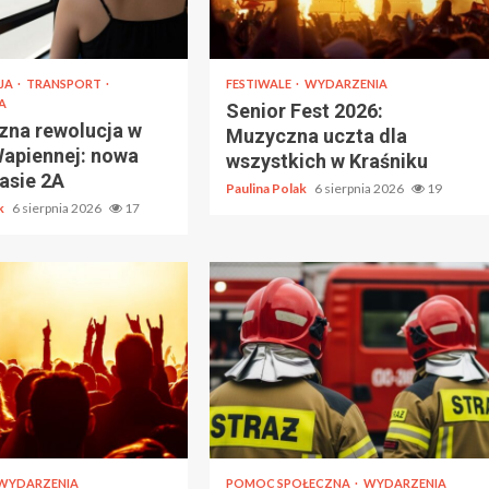
JA
TRANSPORT
FESTIWALE
WYDARZENIA
A
Senior Fest 2026:
zna rewolucja w
Muzyczna uczta dla
Wapiennej: nowa
wszystkich w Kraśniku
rasie 2A
Paulina Polak
6 sierpnia 2026
19
ak
6 sierpnia 2026
17
WYDARZENIA
POMOC SPOŁECZNA
WYDARZENIA