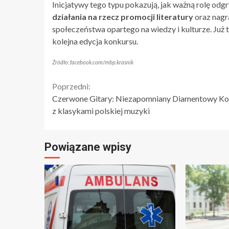
Inicjatywy tego typu pokazują, jak ważną rolę odgr
działania na rzecz promocji literatury
oraz nagr
społeczeństwa opartego na wiedzy i kulturze. Już t
kolejna edycja konkursu.
Źródło: facebook.com/mbp.krasnik
Continue
Poprzedni:
Czerwone Gitary: Niezapomniany Diamentowy Ko
Reading
z klasykami polskiej muzyki
Powiązane wpisy