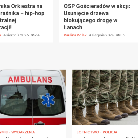
ika Orkiestra na
OSP Gościeradów w akcji:
raśnika – hip-hop
Usunięcie drzewa
tralnej
blokującego drogę w
acji!
Łanach
ak
4 sierpnia 2026
64
Paulina Polak
4 sierpnia 2026
35
YMKI
WYDARZENIA
LOTNICTWO
POLICJA