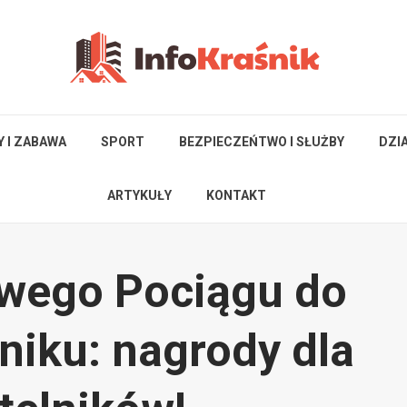
Y I ZABAWA
SPORT
BEZPIECZEŃTWO I SŁUŻBY
DZI
ARTYKUŁY
KONTAKT
owego Pociągu do
niku: nagrody dla