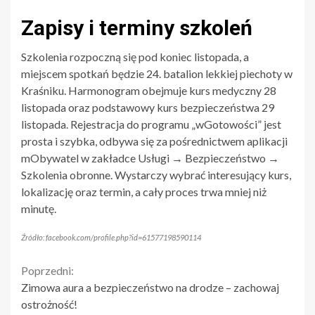
Zapisy i terminy szkoleń
Szkolenia rozpoczną się pod koniec listopada, a
miejscem spotkań będzie 24. batalion lekkiej piechoty w
Kraśniku. Harmonogram obejmuje kurs medyczny 28
listopada oraz podstawowy kurs bezpieczeństwa 29
listopada. Rejestracja do programu „wGotowości” jest
prosta i szybka, odbywa się za pośrednictwem aplikacji
mObywatel w zakładce Usługi → Bezpieczeństwo →
Szkolenia obronne. Wystarczy wybrać interesujący kurs,
lokalizację oraz termin, a cały proces trwa mniej niż
minutę.
Źródło: facebook.com/profile.php?id=61577198590114
Continue
Poprzedni:
Zimowa aura a bezpieczeństwo na drodze – zachowaj
Reading
ostrożność!