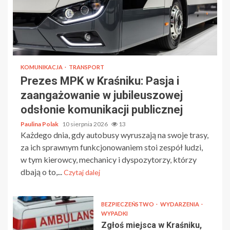
KOMUNIKACJA
TRANSPORT
Prezes MPK w Kraśniku: Pasja i
zaangażowanie w jubileuszowej
odsłonie komunikacji publicznej
Paulina Polak
10 sierpnia 2026
13
Każdego dnia, gdy autobusy wyruszają na swoje trasy,
za ich sprawnym funkcjonowaniem stoi zespół ludzi,
w tym kierowcy, mechanicy i dyspozytorzy, którzy
dbają o to,...
Czytaj dalej
BEZPIECZEŃSTWO
WYDARZENIA
WYPADKI
Zgłoś miejsca w Kraśniku,