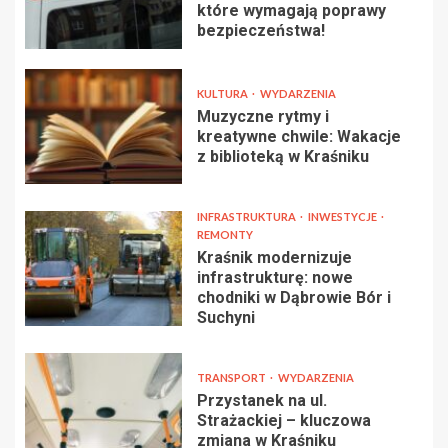
które wymagają poprawy
bezpieczeństwa!
KULTURA
WYDARZENIA
Muzyczne rytmy i
kreatywne chwile: Wakacje
z biblioteką w Kraśniku
INFRASTRUKTURA
INWESTYCJE
REMONTY
Kraśnik modernizuje
infrastrukturę: nowe
chodniki w Dąbrowie Bór i
Suchyni
TRANSPORT
WYDARZENIA
Przystanek na ul.
Strażackiej – kluczowa
zmiana w Kraśniku