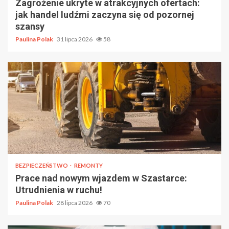
Zagrożenie ukryte w atrakcyjnych ofertach:
jak handel ludźmi zaczyna się od pozornej
szansy
Paulina Polak
31 lipca 2026
58
BEZPIECZEŃSTWO
REMONTY
Prace nad nowym wjazdem w Szastarce:
Utrudnienia w ruchu!
Paulina Polak
28 lipca 2026
70