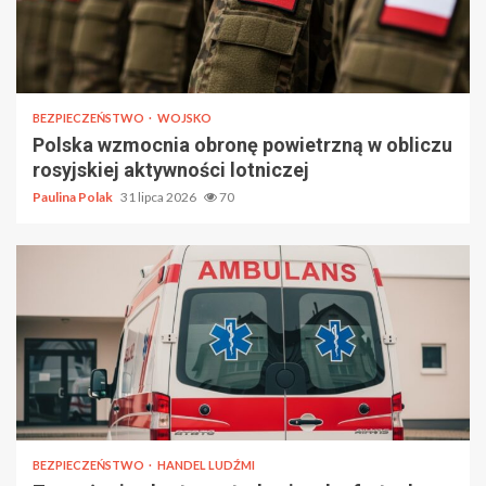
BEZPIECZEŃSTWO
WOJSKO
Polska wzmocnia obronę powietrzną w obliczu
rosyjskiej aktywności lotniczej
Paulina Polak
31 lipca 2026
70
BEZPIECZEŃSTWO
HANDEL LUDŹMI