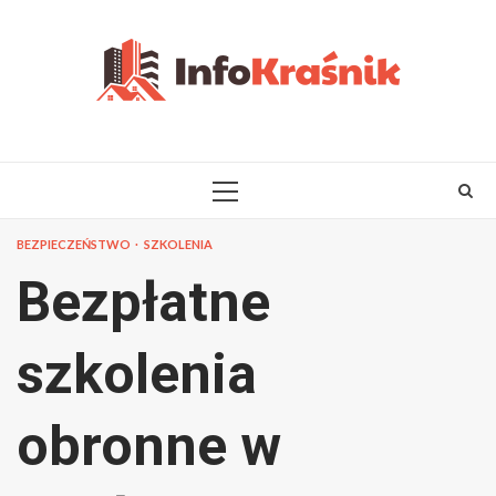
Skip
to
content
PRIMARY
MENU
BEZPIECZEŃSTWO
SZKOLENIA
Bezpłatne
szkolenia
obronne w