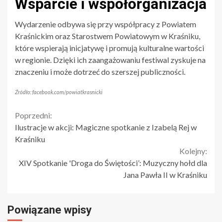
Wsparcie i współorganizacja
Wydarzenie odbywa się przy współpracy z Powiatem
Kraśnickim oraz Starostwem Powiatowym w Kraśniku,
które wspierają inicjatywę i promują kulturalne wartości
w regionie. Dzięki ich zaangażowaniu festiwal zyskuje na
znaczeniu i może dotrzeć do szerszej publiczności.
Źródło: facebook.com/powiatkrasnicki
Continue
Poprzedni:
Ilustracje w akcji: Magiczne spotkanie z Izabelą Rej w
Reading
Kraśniku
Kolejny:
XIV Spotkanie 'Droga do Świętości’: Muzyczny hołd dla
Jana Pawła II w Kraśniku
Powiązane wpisy