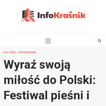
Skip
to
content
PRIMARY
MENU
KULTURA
WYDARZENIA
Wyraź swoją
miłość do Polski:
Festiwal pieśni i