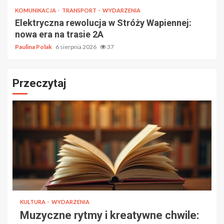
KOMUNIKACJA
TRANSPORT
WYDARZENIA
Elektryczna rewolucja w Stróży Wapiennej:
nowa era na trasie 2A
Paulina Polak
6 sierpnia 2026
37
Przeczytaj
KULTURA
WYDARZENIA
Muzyczne rytmy i kreatywne chwile: