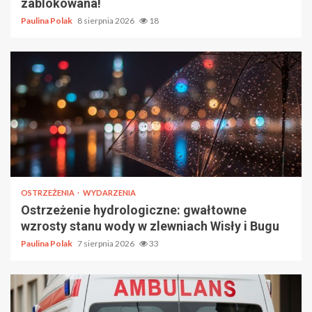
zablokowana!
Paulina Polak
8 sierpnia 2026
18
OSTRZEŻENIA
WYDARZENIA
Ostrzeżenie hydrologiczne: gwałtowne
wzrosty stanu wody w zlewniach Wisły i Bugu
Paulina Polak
7 sierpnia 2026
33