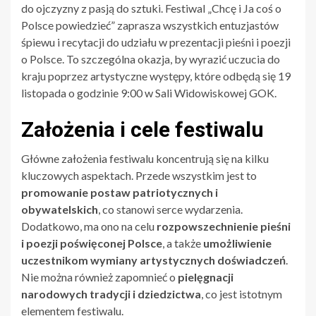
do ojczyzny z pasją do sztuki. Festiwal „Chcę i Ja coś o
Polsce powiedzieć” zaprasza wszystkich entuzjastów
śpiewu i recytacji do udziału w prezentacji pieśni i poezji
o Polsce. To szczególna okazja, by wyrazić uczucia do
kraju poprzez artystyczne występy, które odbędą się 19
listopada o godzinie 9:00 w Sali Widowiskowej GOK.
Założenia i cele festiwalu
Główne założenia festiwalu koncentrują się na kilku
kluczowych aspektach. Przede wszystkim jest to
promowanie postaw patriotycznych i
obywatelskich
, co stanowi serce wydarzenia.
Dodatkowo, ma ono na celu
rozpowszechnienie pieśni
i poezji poświęconej Polsce
, a także
umożliwienie
uczestnikom wymiany artystycznych doświadczeń
.
Nie można również zapomnieć o
pielęgnacji
narodowych tradycji i dziedzictwa
, co jest istotnym
elementem festiwalu.