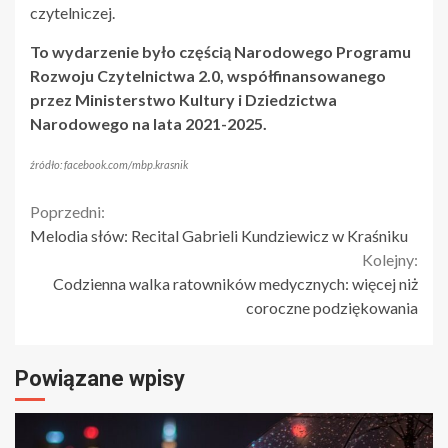
czytelniczej.
To wydarzenie było częścią Narodowego Programu
Rozwoju Czytelnictwa 2.0, współfinansowanego
przez Ministerstwo Kultury i Dziedzictwa
Narodowego na lata 2021-2025.
źródło: facebook.com/mbp.krasnik
Continue
Poprzedni:
Melodia słów: Recital Gabrieli Kundziewicz w Kraśniku
Reading
Kolejny:
Codzienna walka ratowników medycznych: więcej niż
coroczne podziękowania
Powiązane wpisy