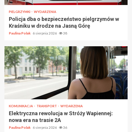
PIELGRZYMKI
WYDARZENIA
Policja dba o bezpieczeństwo pielgrzymów w
Kraśniku w drodze na Jasną Górę
Paulina Polak
6 sierpnia 2026
38
KOMUNIKACJA
TRANSPORT
WYDARZENIA
Elektryczna rewolucja w Stróży Wapiennej:
nowa era na trasie 2A
Paulina Polak
6 sierpnia 2026
36