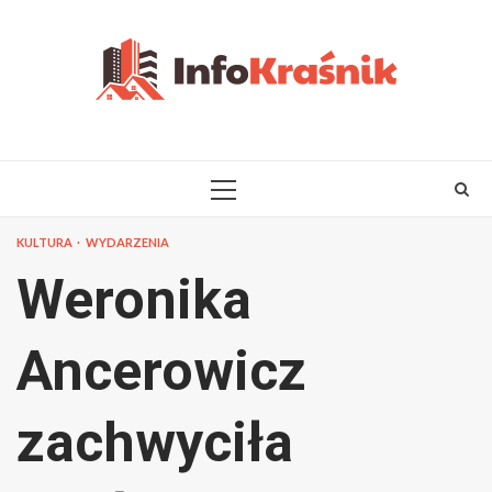
Skip
to
content
PRIMARY
MENU
KULTURA
WYDARZENIA
Weronika
Ancerowicz
zachwyciła