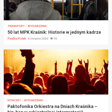
TRANSPORT
WYDARZENIA
50 lat MPK Kraśnik: Historie w jednym kadrze
Paulina Polak
4 sierpnia 2026
50
KONCERT
WYDARZENIA
Paktofonika Orkiestra na Dniach Kraśnika –