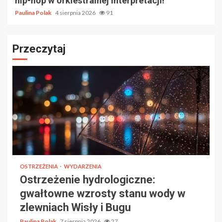
hip-hop w orkiestralnej interpretacji!
Paulina Polak
4 sierpnia 2026
91
Przeczytaj
OSTRZEŻENIA
WYDARZENIA
Ostrzeżenie hydrologiczne:
gwałtowne wzrosty stanu wody w
zlewniach Wisły i Bugu
Paulina Polak
7 sierpnia 2026
27