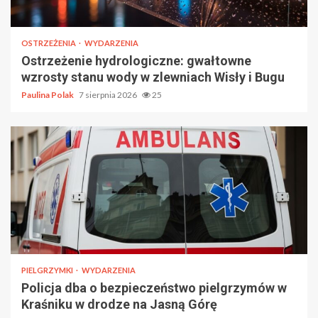
OSTRZEŻENIA
WYDARZENIA
Ostrzeżenie hydrologiczne: gwałtowne
wzrosty stanu wody w zlewniach Wisły i Bugu
Paulina Polak
7 sierpnia 2026
25
PIELGRZYMKI
WYDARZENIA
Policja dba o bezpieczeństwo pielgrzymów w
Kraśniku w drodze na Jasną Górę