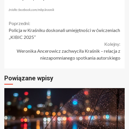
źródło: facebook.com/mbp.krasnik
Continue
Poprzedni:
Policja w Kraśniku doskonali umiejętności w ćwiczeniach
Reading
„KIBIC 2025”
Kolejny:
Weronika Ancerowicz zachwyciła Kraśnik – relacja z
niezapomnianego spotkania autorskiego
Powiązane wpisy