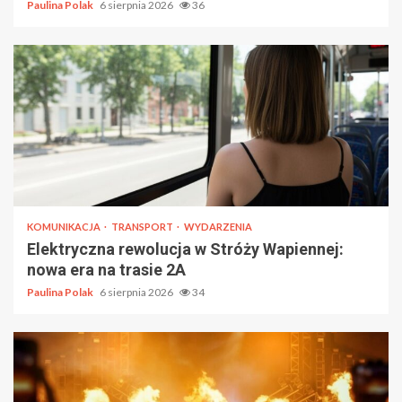
Paulina Polak
6 sierpnia 2026
36
KOMUNIKACJA
TRANSPORT
WYDARZENIA
Elektryczna rewolucja w Stróży Wapiennej:
nowa era na trasie 2A
Paulina Polak
6 sierpnia 2026
34