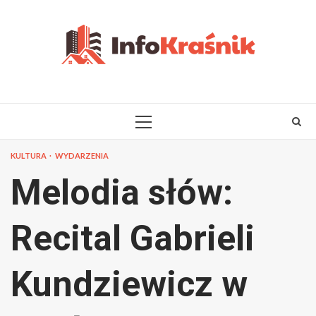
Skip
to
content
PRIMARY
MENU
KULTURA
WYDARZENIA
Melodia słów:
Recital Gabrieli
Kundziewicz w