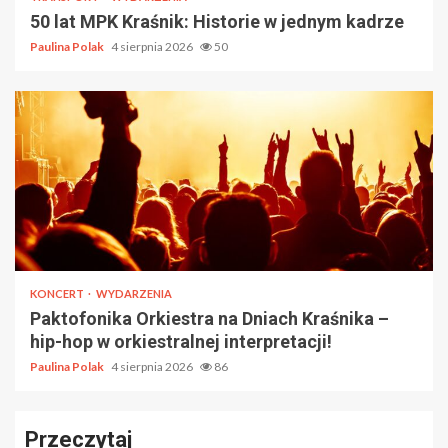
50 lat MPK Kraśnik: Historie w jednym kadrze
Paulina Polak
4 sierpnia 2026
50
KONCERT
WYDARZENIA
Paktofonika Orkiestra na Dniach Kraśnika –
hip-hop w orkiestralnej interpretacji!
Paulina Polak
4 sierpnia 2026
86
Przeczytaj