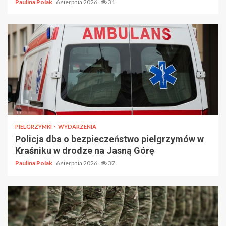
Paulina Polak
6 sierpnia 2026
31
PIELGRZYMKI
WYDARZENIA
Policja dba o bezpieczeństwo pielgrzymów w
Kraśniku w drodze na Jasną Górę
Paulina Polak
6 sierpnia 2026
37