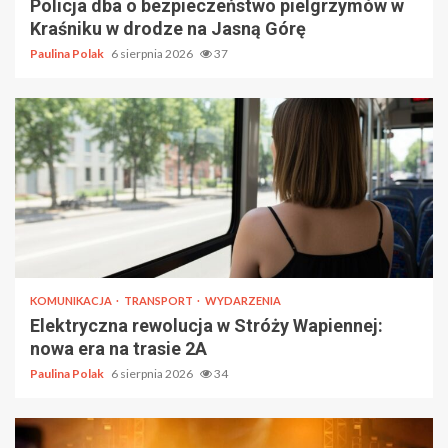
Policja dba o bezpieczeństwo pielgrzymów w
Kraśniku w drodze na Jasną Górę
Paulina Polak
6 sierpnia 2026
37
KOMUNIKACJA
TRANSPORT
WYDARZENIA
Elektryczna rewolucja w Stróży Wapiennej:
nowa era na trasie 2A
Paulina Polak
6 sierpnia 2026
34