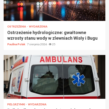
OSTRZEŻENIA
WYDARZENIA
Ostrzeżenie hydrologiczne: gwałtowne
wzrosty stanu wody w zlewniach Wisły i Bugu
Paulina Polak
7 sierpnia 2026
25
PIELGRZYMKI
WYDARZENIA