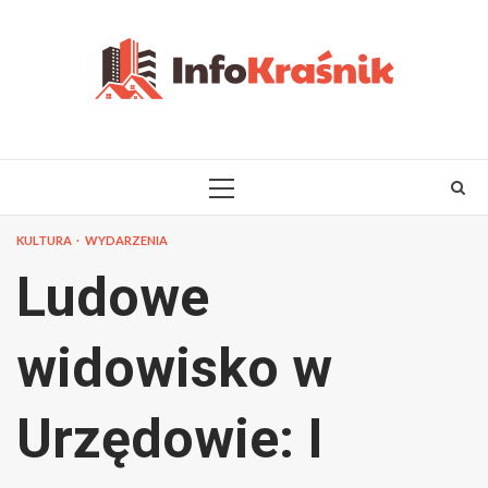
Skip
to
content
PRIMARY
MENU
KULTURA
WYDARZENIA
Ludowe
widowisko w
Urzędowie: I