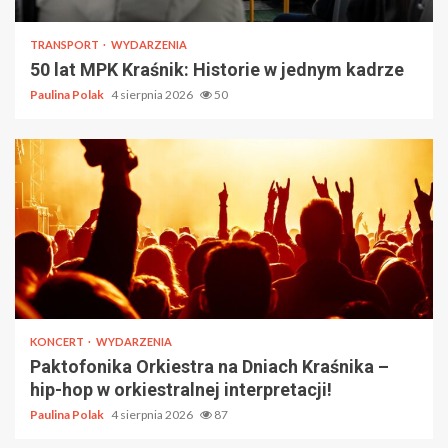
TRANSPORT
WYDARZENIA
50 lat MPK Kraśnik: Historie w jednym kadrze
Paulina Polak
4 sierpnia 2026
50
KONCERT
WYDARZENIA
Paktofonika Orkiestra na Dniach Kraśnika –
hip-hop w orkiestralnej interpretacji!
Paulina Polak
4 sierpnia 2026
87