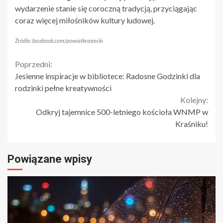
wydarzenie stanie się coroczną tradycją, przyciągając
coraz więcej miłośników kultury ludowej.
Źródło: facebook.com/powiatkrasnicki
Continue
Poprzedni:
Jesienne inspiracje w bibliotece: Radosne Godzinki dla
Reading
rodzinki pełne kreatywności
Kolejny:
Odkryj tajemnice 500-letniego kościoła WNMP w
Kraśniku!
Powiązane wpisy