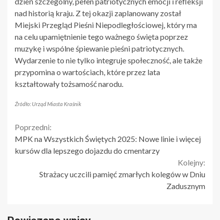
dzień szczególny, pełen patriotycznych emocji i refleksji
nad historią kraju. Z tej okazji zaplanowany został
Miejski Przegląd Pieśni Niepodległościowej, który ma
na celu upamiętnienie tego ważnego święta poprzez
muzykę i wspólne śpiewanie pieśni patriotycznych.
Wydarzenie to nie tylko integruje społeczność, ale także
przypomina o wartościach, które przez lata
kształtowały tożsamość narodu.
Źródło: Urząd Miasta Kraśnik
Continue
Poprzedni:
MPK na Wszystkich Świętych 2025: Nowe linie i więcej
Reading
kursów dla lepszego dojazdu do cmentarzy
Kolejny:
Strażacy uczcili pamięć zmarłych kolegów w Dniu
Zadusznym