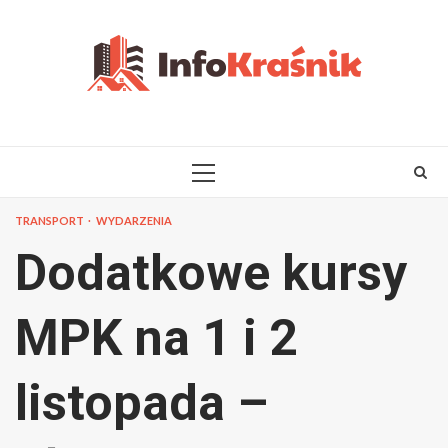
Skip
to
content
PRIMARY
MENU
TRANSPORT
WYDARZENIA
Dodatkowe kursy
MPK na 1 i 2
listopada –