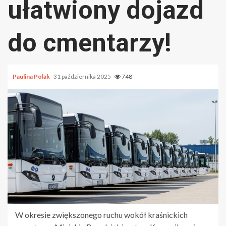
ułatwiony dojazd
do cmentarzy!
Paulina Polak
31 października 2025
748
W okresie zwiększonego ruchu wokół kraśnickich