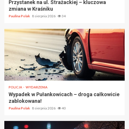
Przystanek na ul. Strażackiej – kluczowa
zmiana w Kraśniku
Paulina Polak
8 sierpnia 2026
34
POLICJA
WYDARZENIA
Wypadek w Pułankowicach – droga całkowicie
zablokowana!
Paulina Polak
8 sierpnia 2026
40