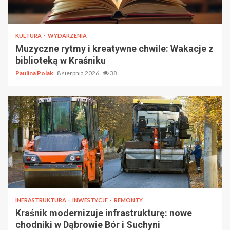
KULTURA
WYDARZENIA
Muzyczne rytmy i kreatywne chwile: Wakacje z
biblioteką w Kraśniku
Paulina Polak
8 sierpnia 2026
38
INFRASTRUKTURA
INWESTYCJE
REMONTY
Kraśnik modernizuje infrastrukturę: nowe
chodniki w Dąbrowie Bór i Suchyni