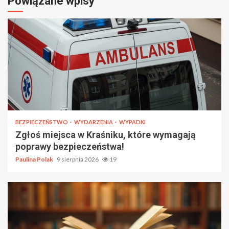
Powiązane wpisy
BEZPIECZEŃSTWO
WYDARZENIA
WYPADKI
Zgłoś miejsca w Kraśniku, które wymagają
poprawy bezpieczeństwa!
Paulina Polak
9 sierpnia 2026
19