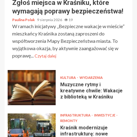
Zgłoś miejsca w Kraśniku, które
wymagają poprawy bezpieczeństwa!
Paulina Polak
9 sierpnia 2026
19
W ramach inicjatywy „Bezpieczne wakacje w mieście”
mieszkańcy Kraśnika zostaną zaproszeni do
współtworzenia Mapy Bezpieczeństwa miasta. To
wyjątkowa okazja, by aktywnie zaangażować się w
poprawę...
Czytaj dalej
KULTURA
WYDARZENIA
Muzyczne rytmy i
kreatywne chwile: Wakacje
z biblioteką w Kraśniku
INFRASTRUKTURA
INWESTYCJE
REMONTY
Kraśnik modernizuje
infrastrukturę: nowe