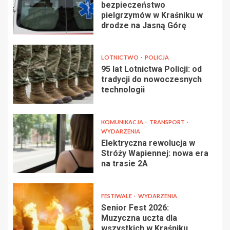
bezpieczeństwo
pielgrzymów w Kraśniku w
drodze na Jasną Górę
LOTNICTWO
POLICJA
95 lat Lotnictwa Policji: od
tradycji do nowoczesnych
technologii
KOMUNIKACJA
TRANSPORT
WYDARZENIA
Elektryczna rewolucja w
Stróży Wapiennej: nowa era
na trasie 2A
FESTIWALE
WYDARZENIA
Senior Fest 2026:
Muzyczna uczta dla
wszystkich w Kraśniku