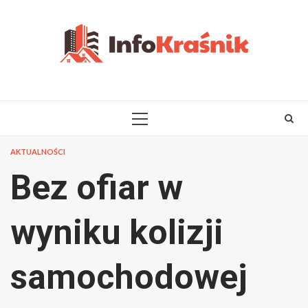
Skip
to
content
PRIMARY
MENU
AKTUALNOŚCI
Bez ofiar w
wyniku kolizji
samochodowej