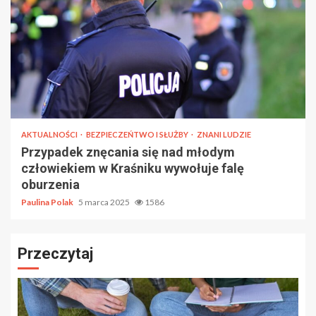
AKTUALNOŚCI
BEZPIECZEŃTWO I SŁUŻBY
ZNANI LUDZIE
Przypadek znęcania się nad młodym
człowiekiem w Kraśniku wywołuje falę
oburzenia
Paulina Polak
5 marca 2025
1586
Przeczytaj