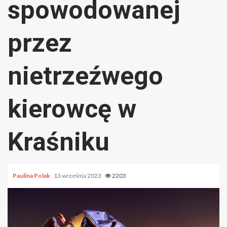
spowodowanej
przez
nietrzeźwego
kierowcę w
Kraśniku
Paulina Polak
13 września 2023
2203