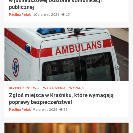
w jubileuszowej odsłonie komunikacji
publicznej
Paulina Polak
10 sierpnia 2026
15
BEZPIECZEŃSTWO
WYDARZENIA
WYPADKI
Zgłoś miejsca w Kraśniku, które wymagają
poprawy bezpieczeństwa!
Paulina Polak
9 sierpnia 2026
33