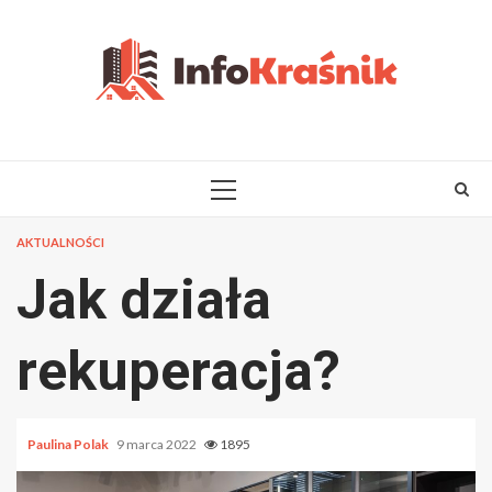
Skip
to
content
PRIMARY
MENU
AKTUALNOŚCI
Jak działa
rekuperacja?
Paulina Polak
9 marca 2022
1895