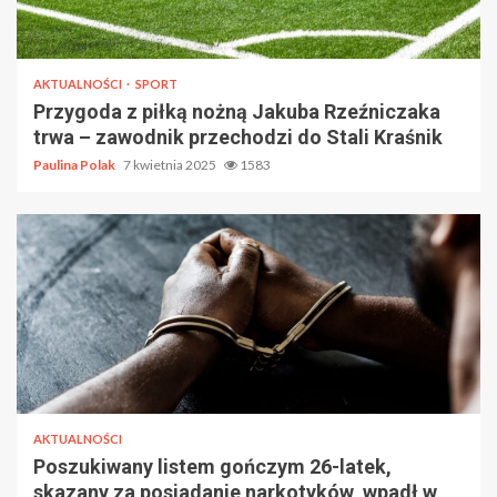
AKTUALNOŚCI
SPORT
Przygoda z piłką nożną Jakuba Rzeźniczaka
trwa – zawodnik przechodzi do Stali Kraśnik
Paulina Polak
7 kwietnia 2025
1583
AKTUALNOŚCI
Poszukiwany listem gończym 26-latek,
skazany za posiadanie narkotyków, wpadł w