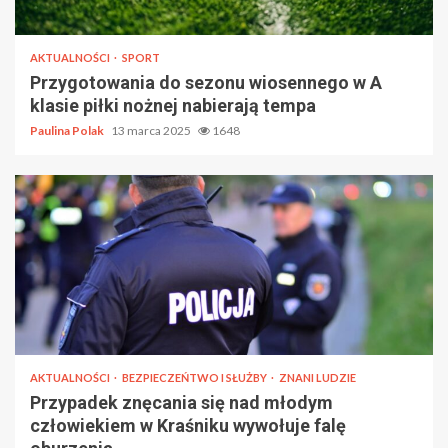
AKTUALNOŚCI
SPORT
Przygotowania do sezonu wiosennego w A
klasie piłki nożnej nabierają tempa
Paulina Polak
13 marca 2025
1648
AKTUALNOŚCI
BEZPIECZEŃTWO I SŁUŻBY
ZNANI LUDZIE
Przypadek znęcania się nad młodym
człowiekiem w Kraśniku wywołuje falę