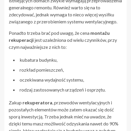
istniejących domach zwykle wymagają przeprowadzenia
generalnego remontu. Również warto się na to
zdecydować, jednak wymaga to nieco więcej wysiłku
związanego z przerobieniem systemu wentylacyjnego.
Ponadto trzeba brać pod uwagę, że cena
montażu
rekuperacji
jest uzależniona od wielu czynników, przy
czym najważniejsze z nich to:
kubatura budynku,
rozkład pomieszczeń,
oczekiwana wydajność systemu,
rodzaj zastosowanych urządzeń i osprzętu.
Zakup
rekuperatora
, przewodów wentylacyjnych i
pozostałych elementów może zatem okazać się dość
sporą inwestycją. Trzeba jednak mieć na uwadze, że
dzięki temu masz możliwość odzyskania nawet do 90%
ciepła, które wydostaje się z budynku wraz z zużytym