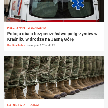
PIELGRZYMKI
WYDARZENIA
Policja dba o bezpieczeństwo pielgrzymów w
Kraśniku w drodze na Jasną Górę
Paulina Polak
6 sierpnia 2026
22
LOTNICTWO
POLICJA